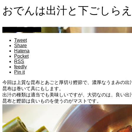
おでんは出汁と下ごしら
萩原章史 男の料理
Tweet
Share
Hatena
Pocket
RSS
feedly
Pin it
今回は上質な昆布とあごと厚切り鰹節で、濃厚なうまみの出
昆布は巻いて具にもします。
出汁の種類は適当でも美味しいですが、大切なのは、良い出
昆布と鰹節は良いものを使うのがマストです。