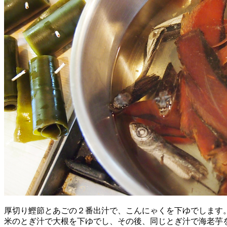
厚切り鰹節とあごの２番出汁で、こんにゃくを下ゆでします
米のとぎ汁で大根を下ゆでし、その後、同じとぎ汁で海老芋