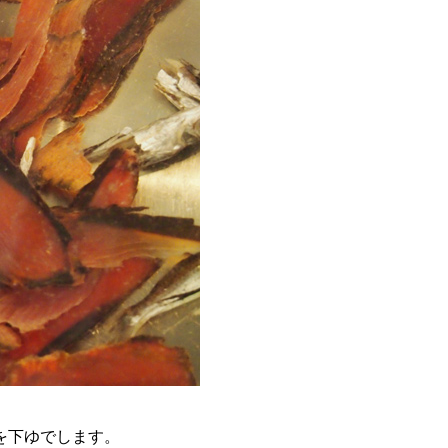
。
を下ゆでします。