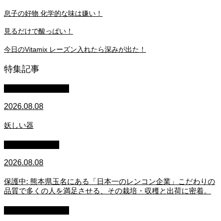
息子の好物 化学的な味は嫌い！
見るだけで酸っぱい！
今日のVitamix レーズン入れたら深みが出た！
特集記事
萩原章史 男の料理
2026.08.08
妖しい器
スタッフブログ
2026.08.08
保護中: 熊本県玉名にある「日本一のレンコン企業」こだわりの
品質で多くの人を満足させる、その栽培・収穫と出荷に密着。
萩原章史 男の料理