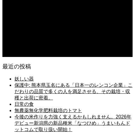
2026.08.07
日常の台所 天丼
2026.08.06
日常の台所
2026.08.06
猛暑でも食欲は落ちない・・ぶ〜ぅ
最近の投稿
妖しい器
保護中: 熊本県玉名にある「日本一のレンコン企業」こ
だわりの品質で多くの人を満足させる、その栽培・収
穫と出荷に密着。
日常の食
無農薬無化学肥料栽培のトマト
今後の米作りを力強く支えるかもしれません。2026年
デビュー新潟県の新品種米「なつひめ」うまいもんド
ットコムで取り扱い開始！