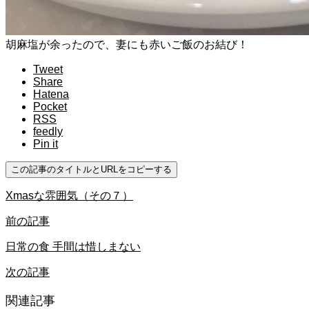
胡麻塩が余ったので、妻にも赤いご飯のお結び！
Tweet
Share
Hatena
Pocket
RSS
feedly
Pin it
この記事のタイトルとURLをコピーする
Xmasな雰囲気（その７）
前の記事
日常の食 手間は惜しまない
次の記事
関連記事