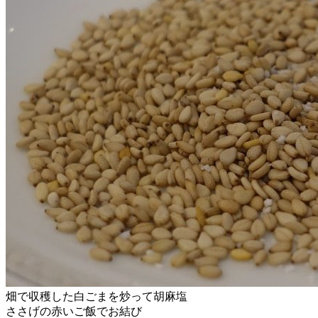
畑で収穫した白ごまを炒って胡麻塩
ささげの赤いご飯でお結び