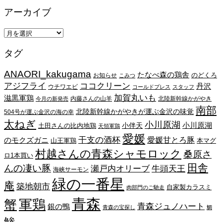
アーカイブ
ア
ー
タグ
カ
イ
ANAORI_kakugama
ブ
たなべ森の鶏舎
のどくろ
お知らせ
こみつ
アジフライ
ココクリーン
丹沢
ウチワエビ
コールドプレス
スタッフ
加賀丸いも
滋黒軍鶏
内藤さんの山羊
北陸新幹線かがやき
今月の新発売
南部
北陸新幹線かがやきが運ぶ金沢の味覚
504号が運ぶ金沢の海の幸
太ねぎ
小川原湖
小川原湖
小伴天
土田さんの比内地鶏
天領軍鶏
愛媛
干支の酒杯
愛媛甘とろ豚
のモクズガニ
山王軍鶏
本マグ
村越さんの青森シャモロック
桑原さ
ロ1本買い
田舎
んの凄い豚
瀬戸内オリーブ
牛頭天王
海峡サーモン
緑の一番星
庵
築地朝市
自家製カラスミ
肉部門のご馳走
青森
蟹
軍鶏
青森ジュノハート
銀の鴨
青森の宝探し
鯛