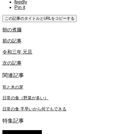
feedly
Pin it
この記事のタイトルとURLをコピーする
朝の煮麺
前の記事
令和三年 元旦
次の記事
関連記事
筍と木の芽
日常の食（野菜が多い）
日常の食 手早いから何でもできる
特集記事
萩原章史 男の料理