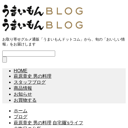
お取り寄せグルメ通販「うまいもんドットコム」から、旬の「おいしい情
報」をお届けします
HOME
萩原章史 男の料理
スタッフブログ
商品情報
お知らせ
お買物する
ホーム
ブログ
萩原章史 男の料理
自宅麺'sライフ