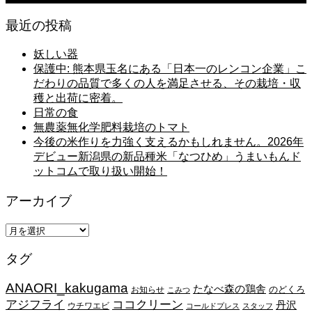
最近の投稿
妖しい器
保護中: 熊本県玉名にある「日本一のレンコン企業」こ
だわりの品質で多くの人を満足させる、その栽培・収
穫と出荷に密着。
日常の食
無農薬無化学肥料栽培のトマト
今後の米作りを力強く支えるかもしれません。2026年
デビュー新潟県の新品種米「なつひめ」うまいもんド
ットコムで取り扱い開始！
アーカイブ
ア
ー
タグ
カ
イ
ANAORI_kakugama
ブ
たなべ森の鶏舎
のどくろ
お知らせ
こみつ
アジフライ
ココクリーン
丹沢
ウチワエビ
コールドプレス
スタッフ