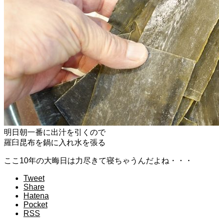
明日朝一番に出汁を引くので
羅臼昆布を鍋に入れ水を張る
ここ10年の大晦日は力尽きて寝ちゃうんだよね・・・
Tweet
Share
Hatena
Pocket
RSS