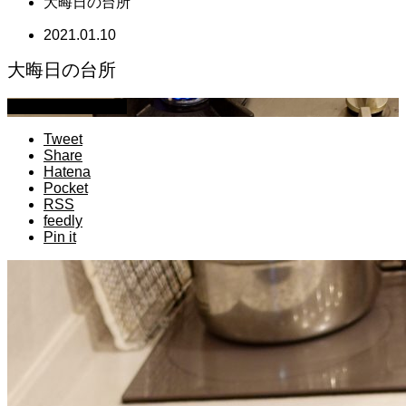
大晦日の台所
2021.01.10
大晦日の台所
萩原章史 男の料理
Tweet
Share
Hatena
Pocket
RSS
feedly
Pin it