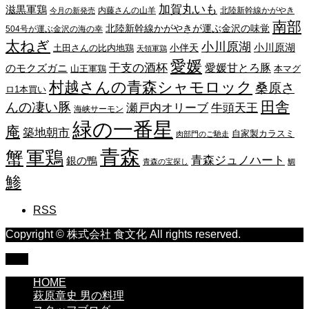
加賀丸いも
滋黒軍鶏
内藤さんの山羊
北陸新幹線かがやき
今月の新発売
南部
北陸新幹線かがやきが運ぶ金沢の味覚
504号が運ぶ金沢の海の幸
太ねぎ
小川原湖
小川原湖
小伴天
土田さんの比内地鶏
天領軍鶏
愛媛
干支の酒杯
愛媛甘とろ豚
のモクズガニ
山王軍鶏
本マグ
村越さんの青森シャモロック
桑原さ
ロ1本買い
田舎
んの凄い豚
瀬戸内オリーブ
牛頭天王
海峡サーモン
緑の一番星
庵
築地朝市
自家製カラスミ
肉部門のご馳走
青森
蟹
軍鶏
青森ジュノハート
銀の鴨
青森の宝探し
鯛
鯵
RSS
Copyright © 株式会社 食文化 All rights reserved.
TOP
HOME
萩原章史 男の料理