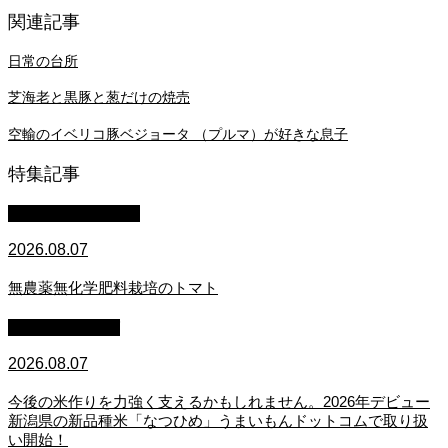
関連記事
日常の台所
芝海老と黒豚と葱だけの焼売
空輸のイベリコ豚ベジョータ （プルマ）が好きな息子
特集記事
萩原章史 男の料理
2026.08.07
無農薬無化学肥料栽培のトマト
スタッフブログ
2026.08.07
今後の米作りを力強く支えるかもしれません。2026年デビュー
新潟県の新品種米「なつひめ」うまいもんドットコムで取り扱
い開始！