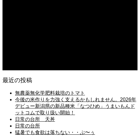
猛暑でも食欲は落ちない・・ぶ〜ぅ
2026.08.06
日常の台所 天丼
2026.08.05
朝の畑 メロン 林檎 ソーセージ
2026.08.05
日常の台所 タンシチュー
最近の投稿
無農薬無化学肥料栽培のトマト
今後の米作りを力強く支えるかもしれません。2026年
デビュー新潟県の新品種米「なつひめ」うまいもんド
ットコムで取り扱い開始！
日常の台所 天丼
日常の台所
猛暑でも食欲は落ちない・・ぶ〜ぅ