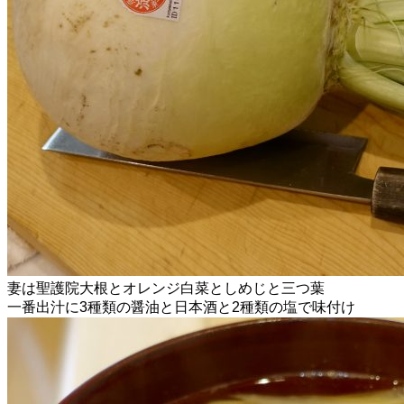
妻は聖護院大根とオレンジ白菜としめじと三つ葉
一番出汁に3種類の醤油と日本酒と2種類の塩で味付け