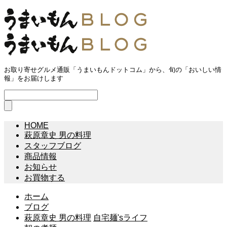
お取り寄せグルメ通販「うまいもんドットコム」から、旬の「おいしい情
報」をお届けします
HOME
萩原章史 男の料理
スタッフブログ
商品情報
お知らせ
お買物する
ホーム
ブログ
萩原章史 男の料理
自宅麺'sライフ