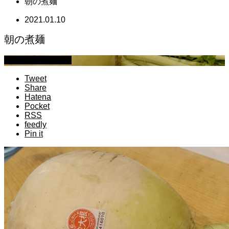
朝の煮麺
2021.01.10
朝の煮麺
萩原章史 男の料理
Tweet
Share
Hatena
Pocket
RSS
feedly
Pin it