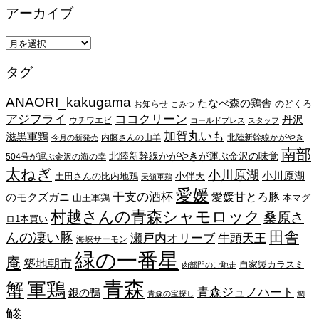
アーカイブ
ア
ー
タグ
カ
イ
ANAORI_kakugama
ブ
たなべ森の鶏舎
のどくろ
お知らせ
こみつ
アジフライ
ココクリーン
丹沢
ウチワエビ
コールドプレス
スタッフ
加賀丸いも
滋黒軍鶏
内藤さんの山羊
北陸新幹線かがやき
今月の新発売
南部
北陸新幹線かがやきが運ぶ金沢の味覚
504号が運ぶ金沢の海の幸
太ねぎ
小川原湖
小川原湖
小伴天
土田さんの比内地鶏
天領軍鶏
愛媛
干支の酒杯
愛媛甘とろ豚
のモクズガニ
山王軍鶏
本マグ
村越さんの青森シャモロック
桑原さ
ロ1本買い
田舎
んの凄い豚
瀬戸内オリーブ
牛頭天王
海峡サーモン
緑の一番星
庵
築地朝市
自家製カラスミ
肉部門のご馳走
青森
蟹
軍鶏
青森ジュノハート
銀の鴨
青森の宝探し
鯛
鯵