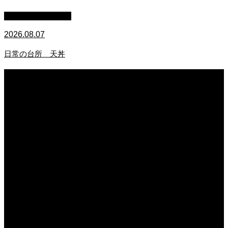
萩原章史 男の料理
2026.08.07
日常の台所 天丼
2026.08.07
無農薬無化学肥料栽培のトマト
2026.08.07
今後の米作りを力強く支えるかもしれません。2026年デビュー新潟県の新品種
米「なつひめ」うまいもんドットコムで取り扱い開始！
2026.08.07
日常の台所 天丼
2026.08.06
日常の台所
2026.08.06