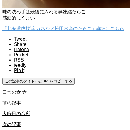
味の決め手は最後に入れる無凍結たらこ
感動的にうまい！
「北海道虎杖浜 カネシメ松田水産のたらこ」詳細はこちら
Tweet
Share
Hatena
Pocket
RSS
feedly
Pin it
この記事のタイトルとURLをコピーする
日常の食 赤
前の記事
大晦日の台所
次の記事