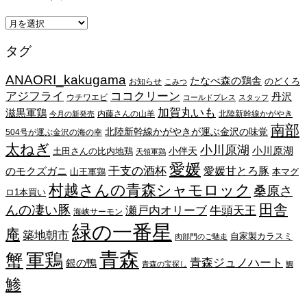
ア
ー
タグ
カ
イ
ANAORI_kakugama
ブ
たなべ森の鶏舎
のどくろ
お知らせ
こみつ
アジフライ
ココクリーン
丹沢
ウチワエビ
コールドプレス
スタッフ
加賀丸いも
滋黒軍鶏
内藤さんの山羊
北陸新幹線かがやき
今月の新発売
南部
北陸新幹線かがやきが運ぶ金沢の味覚
504号が運ぶ金沢の海の幸
太ねぎ
小川原湖
小川原湖
小伴天
土田さんの比内地鶏
天領軍鶏
愛媛
干支の酒杯
愛媛甘とろ豚
のモクズガニ
山王軍鶏
本マグ
村越さんの青森シャモロック
桑原さ
ロ1本買い
田舎
んの凄い豚
瀬戸内オリーブ
牛頭天王
海峡サーモン
緑の一番星
庵
築地朝市
自家製カラスミ
肉部門のご馳走
青森
蟹
軍鶏
青森ジュノハート
銀の鴨
青森の宝探し
鯛
鯵