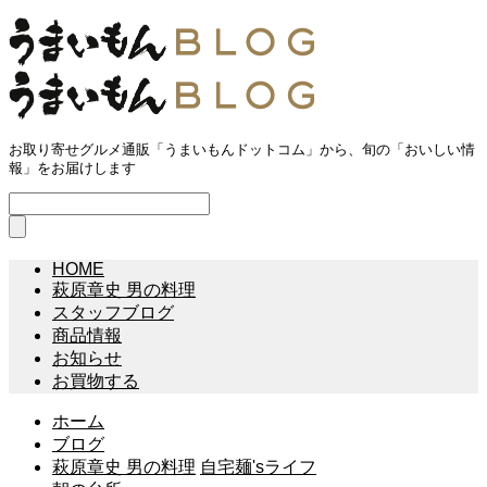
お取り寄せグルメ通販「うまいもんドットコム」から、旬の「おいしい情
報」をお届けします
HOME
萩原章史 男の料理
スタッフブログ
商品情報
お知らせ
お買物する
ホーム
ブログ
萩原章史 男の料理
自宅麺'sライフ