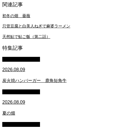
関連記事
初冬の畑 薔薇
只管豆腐と白美人ねぎで麻婆ラーメン
天然鮎で鮎ご飯（第二話）
特集記事
萩原章史 男の料理
2026.08.09
炭火焼ハンバーガー 鹿角短角牛
萩原章史 男の料理
2026.08.09
夏の畑
萩原章史 男の料理