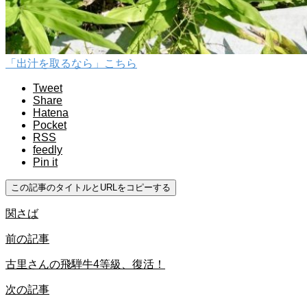
「出汁を取るなら」こちら
Tweet
Share
Hatena
Pocket
RSS
feedly
Pin it
この記事のタイトルとURLをコピーする
関さば
前の記事
古里さんの飛騨牛4等級、復活！
次の記事