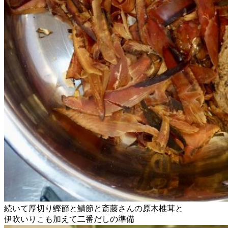
続いて厚切り鰹節と鯖節と斎藤さんの原木椎茸と
伊吹いりこも加えて二番だしの準備