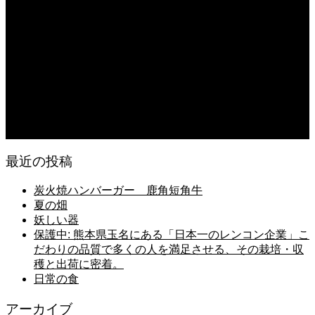
2026.08.07
無農薬無化学肥料栽培のトマト
2026.08.07
今後の米作りを力強く支えるかもしれません。2026年デビュー新潟県の新品種
米「なつひめ」うまいもんドットコムで取り扱い開始！
2026.08.06
日常の台所
最近の投稿
炭火焼ハンバーガー 鹿角短角牛
夏の畑
妖しい器
保護中: 熊本県玉名にある「日本一のレンコン企業」こ
だわりの品質で多くの人を満足させる、その栽培・収
穫と出荷に密着。
日常の食
アーカイブ