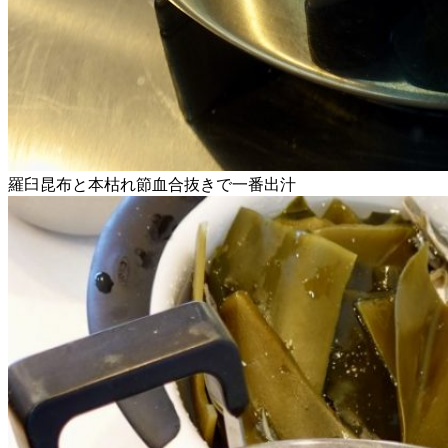
羅臼昆布と本枯れ節血合抜きで一番出汁