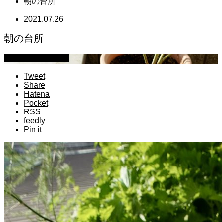
朝の台所
2021.07.26
朝の台所
萩原章史 男の料理
Tweet
Share
Hatena
Pocket
RSS
feedly
Pin it