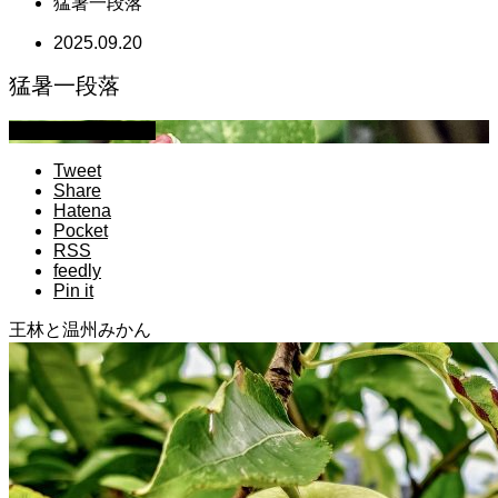
猛暑一段落
2025.09.20
猛暑一段落
萩原章史 男の料理
Tweet
Share
Hatena
Pocket
RSS
feedly
Pin it
王林と温州みかん