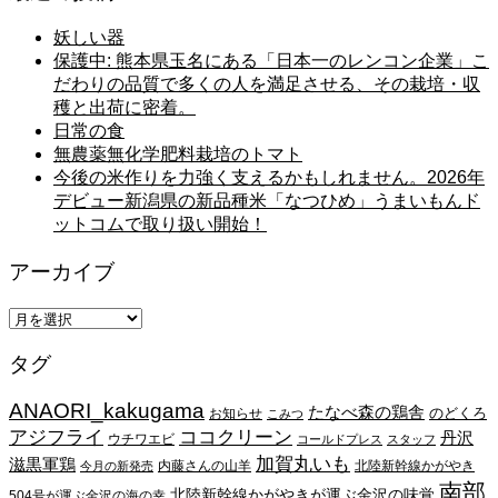
妖しい器
保護中: 熊本県玉名にある「日本一のレンコン企業」こ
だわりの品質で多くの人を満足させる、その栽培・収
穫と出荷に密着。
日常の食
無農薬無化学肥料栽培のトマト
今後の米作りを力強く支えるかもしれません。2026年
デビュー新潟県の新品種米「なつひめ」うまいもんド
ットコムで取り扱い開始！
アーカイブ
ア
ー
タグ
カ
イ
ANAORI_kakugama
ブ
たなべ森の鶏舎
のどくろ
お知らせ
こみつ
アジフライ
ココクリーン
丹沢
ウチワエビ
コールドプレス
スタッフ
加賀丸いも
滋黒軍鶏
内藤さんの山羊
北陸新幹線かがやき
今月の新発売
南部
北陸新幹線かがやきが運ぶ金沢の味覚
504号が運ぶ金沢の海の幸