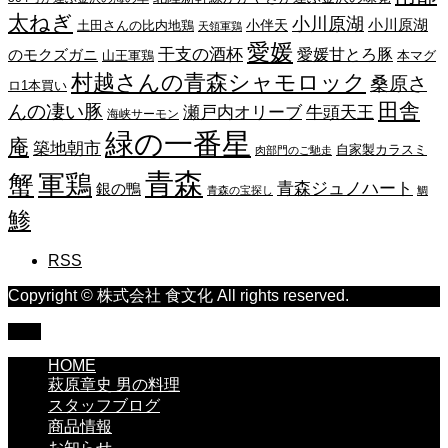
太ねぎ
小川原湖
小川原湖
小伴天
土田さんの比内地鶏
天領軍鶏
愛媛
干支の酒杯
愛媛甘とろ豚
のモクズガニ
山王軍鶏
本マグ
村越さんの青森シャモロック
桑原さ
ロ1本買い
田舎
んの凄い豚
瀬戸内オリーブ
牛頭天王
海峡サーモン
緑の一番星
庵
築地朝市
自家製カラスミ
肉部門のご馳走
青森
蟹
軍鶏
青森ジュノハート
銀の鴨
青森の宝探し
鯛
鯵
RSS
Copyright © 株式会社 食文化 All rights reserved.
TOP
HOME
萩原章史 男の料理
スタッフブログ
商品情報
お知らせ