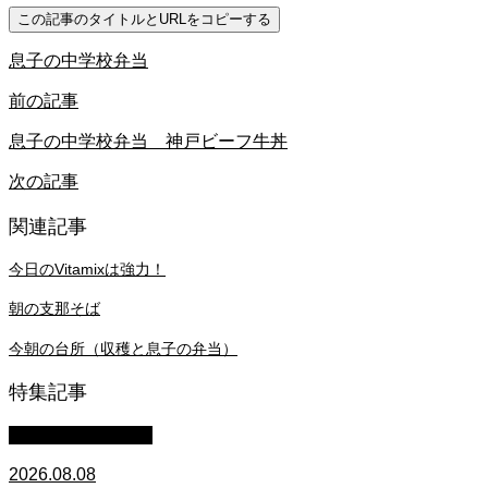
この記事のタイトルとURLをコピーする
息子の中学校弁当
前の記事
息子の中学校弁当 神戸ビーフ牛丼
次の記事
関連記事
今日のVitamixは強力！
朝の支那そば
今朝の台所（収穫と息子の弁当）
特集記事
萩原章史 男の料理
2026.08.08