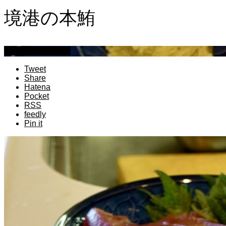
境港の本鮪
萩原章史 男の料理
Tweet
Share
Hatena
Pocket
RSS
feedly
Pin it