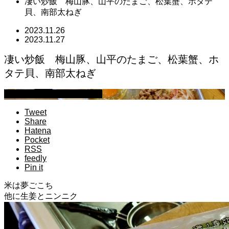
凄い炒飯 梅山豚、山平のたまご、松葉蟹、ホタテ
貝、南部太ねぎ
2023.11.26
2023.11.27
凄い炒飯 梅山豚、山平のたまご、松葉蟹、ホ
タテ貝、南部太ねぎ
マイクロブタのぶうちゃん
Tweet
Share
Hatena
Pocket
RSS
feedly
Pin it
米は夢ごこち
他に生姜とニンニク