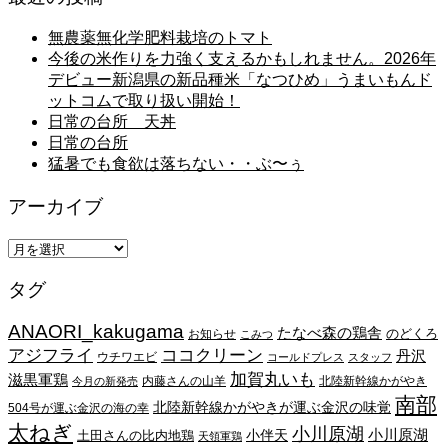
無農薬無化学肥料栽培のトマト
今後の米作りを力強く支えるかもしれません。2026年
デビュー新潟県の新品種米「なつひめ」うまいもんド
ットコムで取り扱い開始！
日常の台所 天丼
日常の台所
猛暑でも食欲は落ちない・・ぶ〜ぅ
アーカイブ
ア
ー
タグ
カ
イ
ANAORI_kakugama
ブ
たなべ森の鶏舎
のどくろ
お知らせ
こみつ
アジフライ
ココクリーン
丹沢
ウチワエビ
コールドプレス
スタッフ
加賀丸いも
滋黒軍鶏
内藤さんの山羊
北陸新幹線かがやき
今月の新発売
南部
北陸新幹線かがやきが運ぶ金沢の味覚
504号が運ぶ金沢の海の幸
太ねぎ
小川原湖
小川原湖
小伴天
土田さんの比内地鶏
天領軍鶏