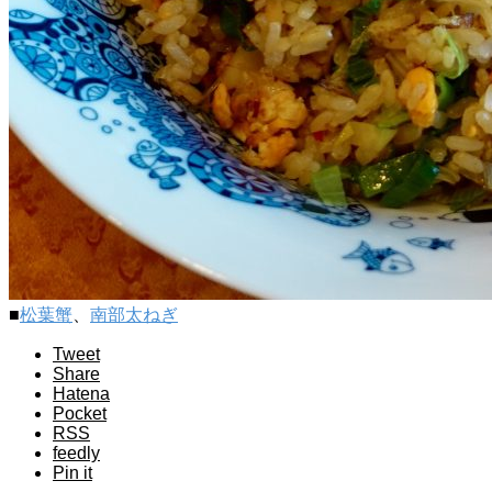
■
松葉蟹
、
南部太ねぎ
Tweet
Share
Hatena
Pocket
RSS
feedly
Pin it