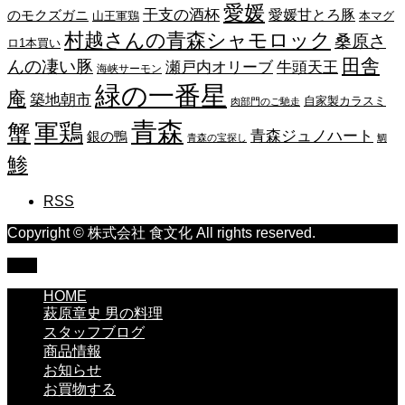
愛媛
干支の酒杯
愛媛甘とろ豚
のモクズガニ
山王軍鶏
本マグ
村越さんの青森シャモロック
桑原さ
ロ1本買い
田舎
んの凄い豚
瀬戸内オリーブ
牛頭天王
海峡サーモン
緑の一番星
庵
築地朝市
自家製カラスミ
肉部門のご馳走
青森
蟹
軍鶏
青森ジュノハート
銀の鴨
青森の宝探し
鯛
鯵
RSS
Copyright © 株式会社 食文化 All rights reserved.
TOP
HOME
萩原章史 男の料理
スタッフブログ
商品情報
お知らせ
お買物する