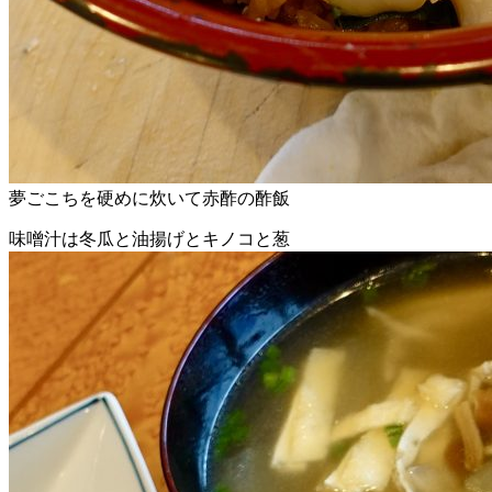
夢ごこちを硬めに炊いて赤酢の酢飯
味噌汁は冬瓜と油揚げとキノコと葱