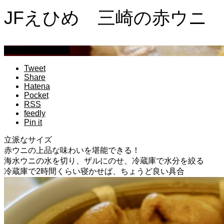
JFえひめ 三崎の赤ウニ
萩原章史 男の料理
Tweet
Share
Hatena
Pocket
RSS
feedly
Pin it
立派なサイズ
赤ウニの上品な味わいを堪能できる！
海水ウニの水を切り、ザルにのせ、冷蔵庫で水分を絞る
冷蔵庫で2時間くらい寝かせば、ちょうど良い具合