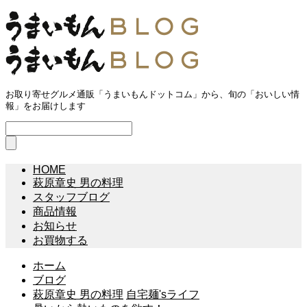
お取り寄せグルメ通販「うまいもんドットコム」から、旬の「おいしい情
報」をお届けします
HOME
萩原章史 男の料理
スタッフブログ
商品情報
お知らせ
お買物する
ホーム
ブログ
萩原章史 男の料理
自宅麺'sライフ