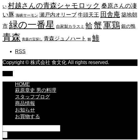
村越さんの青森シャモロック
桑原さんの凄
い
田舎庵
い豚
瀬戸内オリーブ
牛頭天王
築地朝
海峡サーモン
緑の一番星
蟹
軍鶏
蛤
市
銀の鴨
自家製カラスミ
青森
鯵
青森ジュノハート
青森の宝探し
鯛
RSS
Copyright © 株式会社 食文化 All rights reserved.
TOP
HOME
萩原章史 男の料理
スタッフブログ
商品情報
お知らせ
お買物する