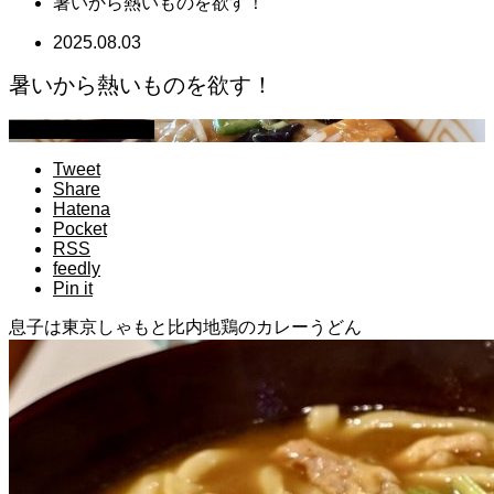
暑いから熱いものを欲す！
2025.08.03
暑いから熱いものを欲す！
萩原章史 男の料理
Tweet
Share
Hatena
Pocket
RSS
feedly
Pin it
息子は東京しゃもと比内地鶏のカレーうどん