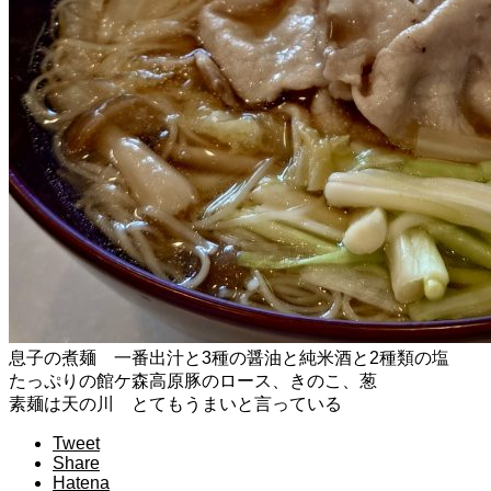
息子の煮麺 一番出汁と3種の醤油と純米酒と2種類の塩
たっぷりの館ケ森高原豚のロース、きのこ、葱
素麺は天の川 とてもうまいと言っている
Tweet
Share
Hatena