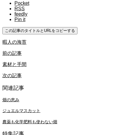
Pocket
RSS
feedly
Pin it
この記事のタイトルとURLをコピーする
暇人の海苔
前の記事
素材と手間
次の記事
関連記事
畑の恵み
ジュエルマスカット
農薬も化学肥料も使わない畑
特集記事