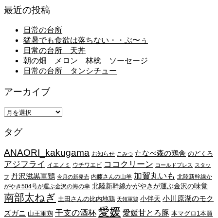
最近の投稿
日常の台所
猛暑でも食欲は落ちない・・ぶ〜ぅ
日常の台所 天丼
朝の畑 メロン 林檎 ソーセージ
日常の台所 タンシチュー
アーカイブ
ア
ー
タグ
カ
イ
ANAORI_kakugama
ブ
たなべ森の鶏舎
のどくろ
お知らせ
こみつ
アジフライ
ココクリーン
イエノミ
ウチワエビ
コールドプレス
スタッ
加賀丸いも
丹沢滋黒軍鶏
内藤さんの山羊
北陸新幹線か
フ
今月の新発売
北陸新幹線かがやきが運ぶ金沢の味覚
がやき504号が運ぶ金沢の海の幸
南部太ねぎ
小川原湖のモク
小伴天
土田さんの比内地鶏
天領軍鶏
愛媛
干支の酒杯
愛媛甘とろ豚
ズガニ
山王軍鶏
本マグロ1本買