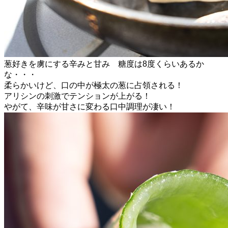
葱好きを虜にする辛みと甘み 糖度は8度くらいあるか
な・・・
柔らかいけど、口の中が極太の葱に占領される！
アリシンの刺激でテンションが上がる！
やがて、辛味が甘さに変わる口中調理が凄い！