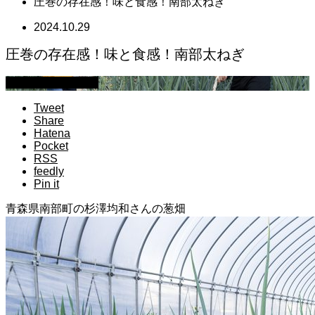
圧巻の存在感！味と食感！南部太ねぎ
2024.10.29
圧巻の存在感！味と食感！南部太ねぎ
萩原章史 男の料理
Tweet
Share
Hatena
Pocket
RSS
feedly
Pin it
青森県南部町の杉澤均和さんの葱畑