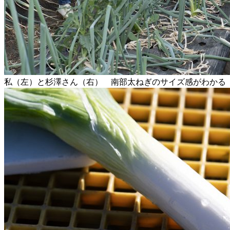
私（左）と杉澤さん（右） 南部太ねぎのサイズ感がわかる