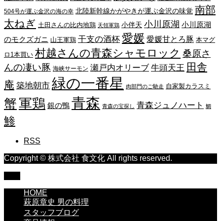
南部
北陸新幹線かがやきが運ぶ金沢の味覚
504号が運ぶ金沢の海の幸
太ねぎ
小川原湖
小川原湖
小伴天
土田さんの比内地鶏
天領軍鶏
愛媛
干支の酒杯
愛媛甘とろ豚
のモクズガニ
山王軍鶏
本マグ
村越さんの青森シャモロック
桑原さ
ロ1本買い
田舎
んの凄い豚
瀬戸内オリーブ
牛頭天王
海峡サーモン
緑の一番星
庵
築地朝市
自家製カラスミ
肉部門のご馳走
青森
蟹
軍鶏
青森ジュノハート
銀の鴨
青森の宝探し
鯛
鯵
RSS
Copyright © 株式会社 食文化 All rights reserved.
TOP
HOME
萩原章史 男の料理
スタッフブログ