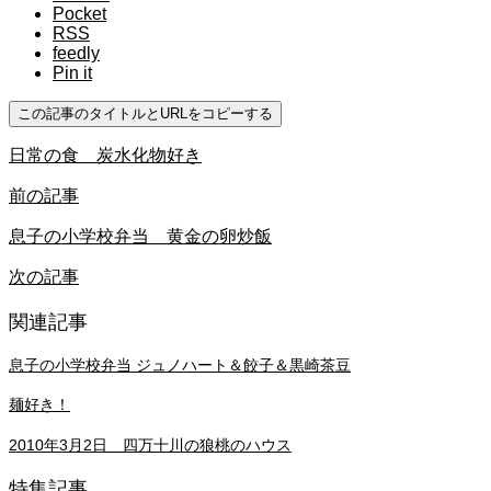
Pocket
RSS
feedly
Pin it
この記事のタイトルとURLをコピーする
日常の食 炭水化物好き
前の記事
息子の小学校弁当 黄金の卵炒飯
次の記事
関連記事
息子の小学校弁当 ジュノハート＆餃子＆黒崎茶豆
麺好き！
2010年3月2日 四万十川の狼桃のハウス
特集記事