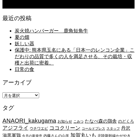
日常の台所
最近の投稿
炭火焼ハンバーガー 鹿角短角牛
夏の畑
妖しい器
保護中: 熊本県玉名にある「日本一のレンコン企業」こ
だわりの品質で多くの人を満足させる、その栽培・収
穫と出荷に密着。
日常の食
アーカイブ
ア
ー
タグ
カ
イ
ANAORI_kakugama
ブ
たなべ森の鶏舎
のどくろ
お知らせ
こみつ
アジフライ
ココクリーン
丹沢
ウチワエビ
コールドプレス
スタッフ
加賀丸いも
滋黒軍鶏
内藤さんの山羊
北陸新幹線かがやき
今月の新発売