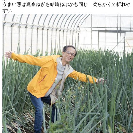
うまい葱は鷹峯ねぎも結崎ねぶかも同じ 柔らかくて折れや
すい