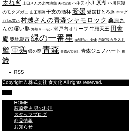
太ねぎ
小川原湖
小川原湖
小伴天
土田さんの比内地鶏
天領軍鶏
愛媛
干支の酒杯
愛媛甘とろ豚
のモクズガニ
山王軍鶏
本マグ
村越さんの青森シャモロック
桑原さ
ロ1本買い
田舎
んの凄い豚
瀬戸内オリーブ
牛頭天王
海峡サーモン
緑の一番星
庵
築地朝市
自家製カラスミ
肉部門のご馳走
青森
蟹
軍鶏
青森ジュノハート
銀の鴨
青森の宝探し
鯛
鯵
RSS
Copyright © 株式会社 食文化 All rights reserved.
TOP
HOME
萩原章史 男の料理
スタッフブログ
商品情報
お知らせ