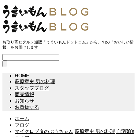
お取り寄せグルメ通販「うまいもんドットコム」から、旬の「おいしい情
報」をお届けします
HOME
萩原章史 男の料理
スタッフブログ
商品情報
お知らせ
お買物する
ホーム
ブログ
マイクロブタのぶうちゃん
萩原章史 男の料理
自宅麺's