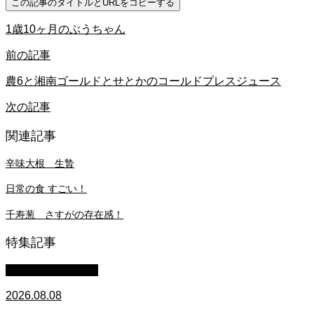
この記事のタイトルとURLをコピーする
1歳10ヶ月のぶうちゃん
前の記事
農6と湘南ゴールドとせとかのコールドプレスジュース
次の記事
関連記事
辛味大根 生贄
日常の食 すごい！
千寿葱 さすがの存在感！
特集記事
萩原章史 男の料理
2026.08.08