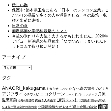
妖しい器
保護中: 熊本県玉名にある「日本一のレンコン企業」こ
だわりの品質で多くの人を満足させる、その栽培・収
穫と出荷に密着。
日常の食
無農薬無化学肥料栽培のトマト
今後の米作りを力強く支えるかもしれません。2026年
デビュー新潟県の新品種米「なつひめ」うまいもんド
ットコムで取り扱い開始！
アーカイブ
ア
ー
タグ
カ
イ
ANAORI_kakugama
ブ
たなべ森の鶏舎
のどくろ
お知らせ
こみつ
アジフライ
ココクリーン
丹沢
ウチワエビ
コールドプレス
スタッフ
加賀丸いも
滋黒軍鶏
内藤さんの山羊
北陸新幹線かがやき
今月の新発売
南部
北陸新幹線かがやきが運ぶ金沢の味覚
504号が運ぶ金沢の海の幸