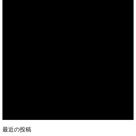
2026.08.08
日常の食
2026.08.07
無農薬無化学肥料栽培のトマト
2026.08.07
今後の米作りを力強く支えるかもしれません。2026年デビュー新潟県の新品種
米「なつひめ」うまいもんドットコムで取り扱い開始！
2026.08.07
日常の台所 天丼
2026.08.06
日常の台所
2026.08.06
猛暑でも食欲は落ちない・・ぶ〜ぅ
最近の投稿