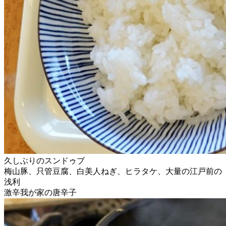
久しぶりのスンドゥブ
梅山豚、只管豆腐、白美人ねぎ、ヒラタケ、大量の江戸前の
浅利
激辛我が家の唐辛子