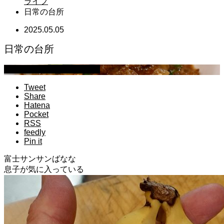
ライフ
日常の台所
2025.05.05
日常の台所
マイクロブタのぶうちゃん
Tweet
Share
Hatena
Pocket
RSS
feedly
Pin it
富士サンサンばなな
息子が気に入っている