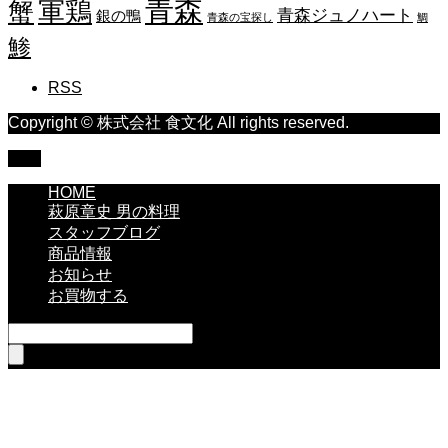
青森
蟹
軍鶏
青森ジュノハート
銀の鴨
青森の宝探し
鯛
鯵
RSS
Copyright © 株式会社 食文化 All rights reserved.
TOP
HOME
萩原章史 男の料理
スタッフブログ
商品情報
お知らせ
お買物する