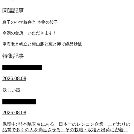
関連記事
息子の小学校弁当 本物の餃子
今朝の台所 いただきます！
車海老と帆立と梅山豚と葱と卵で絶品炒飯
特集記事
萩原章史 男の料理
2026.08.08
妖しい器
スタッフブログ
2026.08.08
保護中: 熊本県玉名にある「日本一のレンコン企業」こだわりの
品質で多くの人を満足させる、その栽培・収穫と出荷に密着。