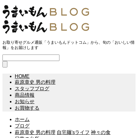
お取り寄せグルメ通販「うまいもんドットコム」から、旬の「おいしい情
報」をお届けします
HOME
萩原章史 男の料理
スタッフブログ
商品情報
お知らせ
お買物する
ホーム
ブログ
萩原章史 男の料理
自宅麺'sライフ
神々の食