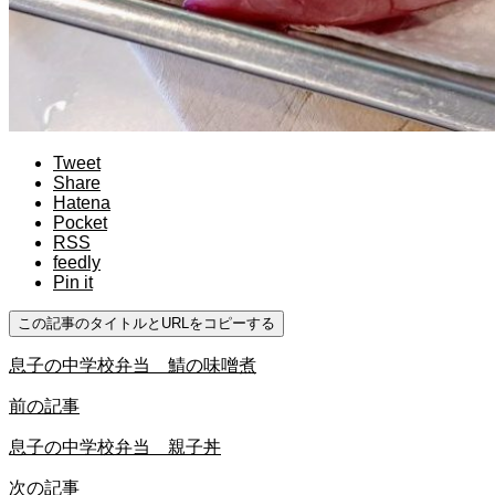
Tweet
Share
Hatena
Pocket
RSS
feedly
Pin it
この記事のタイトルとURLをコピーする
息子の中学校弁当 鯖の味噌煮
前の記事
息子の中学校弁当 親子丼
次の記事