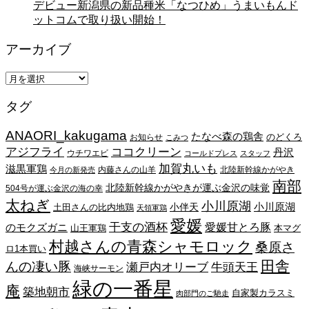
デビュー新潟県の新品種米「なつひめ」うまいもんド
ットコムで取り扱い開始！
アーカイブ
ア
ー
タグ
カ
イ
ANAORI_kakugama
ブ
たなべ森の鶏舎
のどくろ
お知らせ
こみつ
アジフライ
ココクリーン
丹沢
ウチワエビ
コールドプレス
スタッフ
加賀丸いも
滋黒軍鶏
内藤さんの山羊
北陸新幹線かがやき
今月の新発売
南部
北陸新幹線かがやきが運ぶ金沢の味覚
504号が運ぶ金沢の海の幸
太ねぎ
小川原湖
小川原湖
小伴天
土田さんの比内地鶏
天領軍鶏
愛媛
干支の酒杯
愛媛甘とろ豚
のモクズガニ
山王軍鶏
本マグ
村越さんの青森シャモロック
桑原さ
ロ1本買い
田舎
んの凄い豚
瀬戸内オリーブ
牛頭天王
海峡サーモン
緑の一番星
庵
築地朝市
自家製カラスミ
肉部門のご馳走