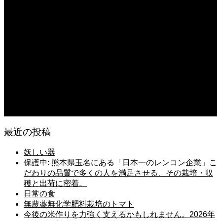
今後の米作りを力強く支えるかもしれません。2026年デビュー新潟県の新品種
米「なつひめ」うまいもんドットコムで取り扱い開始！
2026.08.07
日常の台所 天丼
2026.08.06
日常の台所
2026.08.06
猛暑でも食欲は落ちない・・ぶ〜ぅ
最近の投稿
妖しい器
保護中: 熊本県玉名にある「日本一のレンコン企業」こ
だわりの品質で多くの人を満足させる、その栽培・収
穫と出荷に密着。
日常の食
無農薬無化学肥料栽培のトマト
今後の米作りを力強く支えるかもしれません。2026年