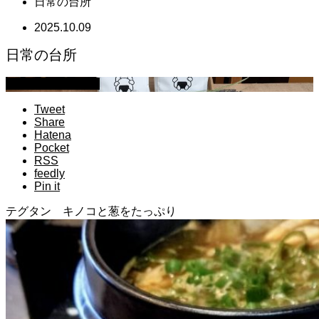
日常の台所
2025.10.09
日常の台所
萩原章史 男の料理
Tweet
Share
Hatena
Pocket
RSS
feedly
Pin it
テグタン キノコと葱をたっぷり