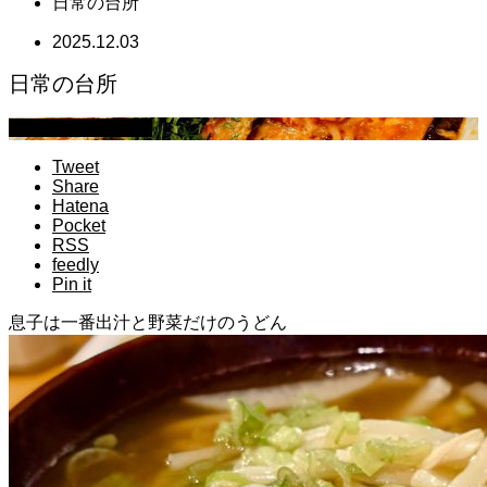
日常の台所
2025.12.03
日常の台所
萩原章史 男の料理
Tweet
Share
Hatena
Pocket
RSS
feedly
Pin it
息子は一番出汁と野菜だけのうどん