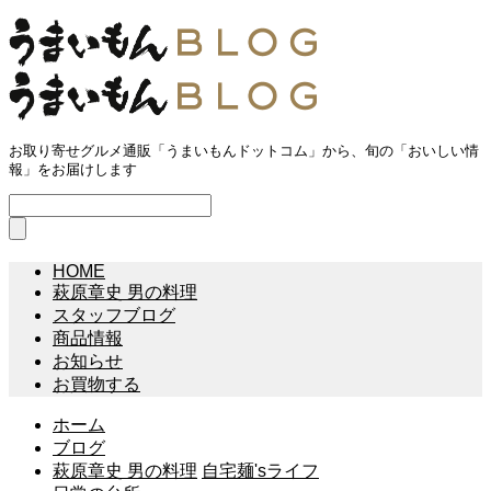
お取り寄せグルメ通販「うまいもんドットコム」から、旬の「おいしい情
報」をお届けします
HOME
萩原章史 男の料理
スタッフブログ
商品情報
お知らせ
お買物する
ホーム
ブログ
萩原章史 男の料理
自宅麺'sライフ