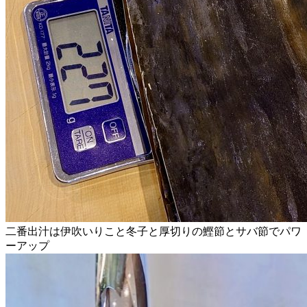
二番出汁は伊吹いりこと冬子と厚切りの鰹節とサバ節でパワ
ーアップ