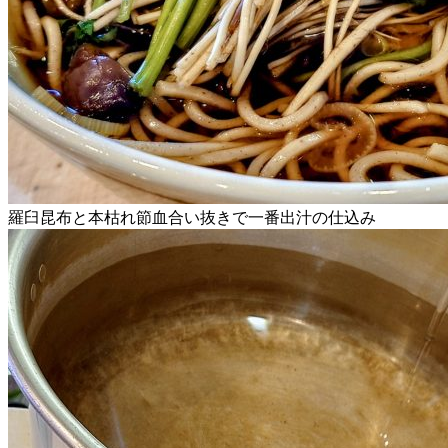
羅臼昆布と本枯れ節血合い抜きで一番出汁の仕込み