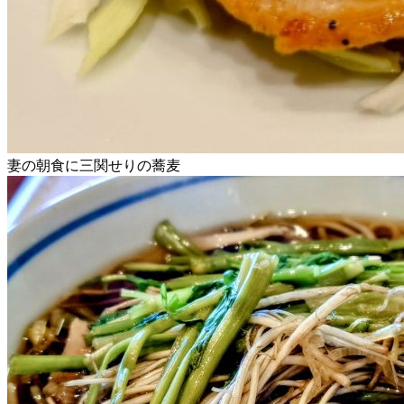
妻の朝食に三関せりの蕎麦