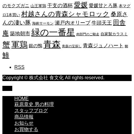
愛媛
干支の酒杯
愛媛甘とろ豚
のモクズガニ
山王軍鶏
本マグ
村越さんの青森シャモロック
桑原さ
ロ1本買い
田舎
んの凄い豚
瀬戸内オリーブ
牛頭天王
海峡サーモン
緑の一番星
庵
築地朝市
自家製カラスミ
肉部門のご馳走
青森
蟹
軍鶏
青森ジュノハート
銀の鴨
青森の宝探し
鯛
鯵
RSS
Copyright © 株式会社 食文化 All rights reserved.
TOP
HOME
萩原章史 男の料理
スタッフブログ
商品情報
お知らせ
お買物する