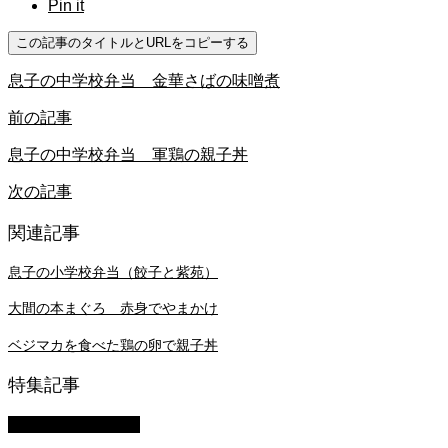
Pin it
この記事のタイトルとURLをコピーする
息子の中学校弁当 金華さばの味噌煮
前の記事
息子の中学校弁当 軍鶏の親子丼
次の記事
関連記事
息子の小学校弁当（餃子と紫苑）
大間の本まぐろ 赤身でやまかけ
ベジマカを食べた鶏の卵で親子丼
特集記事
萩原章史 男の料理