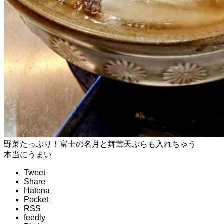
野菜たっぷり！富士の名月と舞茸天ぷらも入れちゃう
本当にうまい
Tweet
Share
Hatena
Pocket
RSS
feedly