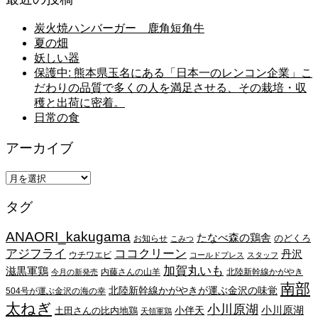
炭火焼ハンバーガー 鹿角短角牛
夏の畑
妖しい器
保護中: 熊本県玉名にある「日本一のレンコン企業」こ
だわりの品質で多くの人を満足させる、その栽培・収
穫と出荷に密着。
日常の食
アーカイブ
ア
ー
タグ
カ
イ
ANAORI_kakugama
ブ
たなべ森の鶏舎
のどくろ
お知らせ
こみつ
アジフライ
ココクリーン
丹沢
ウチワエビ
コールドプレス
スタッフ
加賀丸いも
滋黒軍鶏
内藤さんの山羊
北陸新幹線かがやき
今月の新発売
南部
北陸新幹線かがやきが運ぶ金沢の味覚
504号が運ぶ金沢の海の幸
太ねぎ
小川原湖
小川原湖
小伴天
土田さんの比内地鶏
天領軍鶏