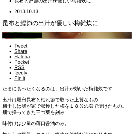
昆布と鰹節の出汁が優しい梅雑炊に
2013.10.13
昆布と鰹節の出汁が優しい梅雑炊に
萩原章史 男の料理
Tweet
Share
Hatena
Pocket
RSS
feedly
Pin it
たまに食べたくなるのは、出汁が効いた梅雑炊です。
出汁は羅臼昆布と枯れ節で取った上質なもの
梅干しは我が家で収穫した梅を１８％の塩で漬けたもの。
畑で採ってきた三つ葉を刻み
味付けは少量の薄口醤油のみ。