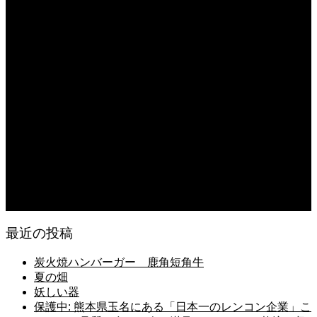
を満足させる、その栽培・収穫と出荷に密着。
2026.08.08
日常の食
2026.08.07
無農薬無化学肥料栽培のトマト
2026.08.07
今後の米作りを力強く支えるかもしれません。2026年デビュー新潟県の新品種
米「なつひめ」うまいもんドットコムで取り扱い開始！
2026.08.06
日常の台所
最近の投稿
炭火焼ハンバーガー 鹿角短角牛
夏の畑
妖しい器
保護中: 熊本県玉名にある「日本一のレンコン企業」こ