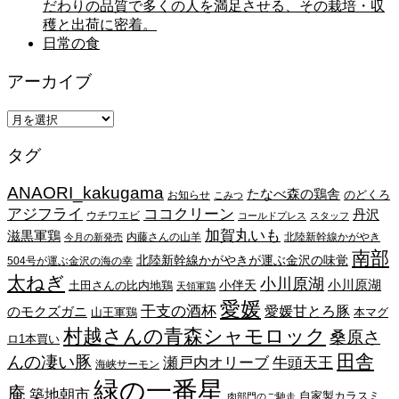
だわりの品質で多くの人を満足させる、その栽培・収
穫と出荷に密着。
日常の食
アーカイブ
ア
ー
タグ
カ
イ
ANAORI_kakugama
ブ
たなべ森の鶏舎
のどくろ
お知らせ
こみつ
アジフライ
ココクリーン
丹沢
ウチワエビ
コールドプレス
スタッフ
加賀丸いも
滋黒軍鶏
内藤さんの山羊
北陸新幹線かがやき
今月の新発売
南部
北陸新幹線かがやきが運ぶ金沢の味覚
504号が運ぶ金沢の海の幸
太ねぎ
小川原湖
小川原湖
小伴天
土田さんの比内地鶏
天領軍鶏
愛媛
干支の酒杯
愛媛甘とろ豚
のモクズガニ
山王軍鶏
本マグ
村越さんの青森シャモロック
桑原さ
ロ1本買い
田舎
んの凄い豚
瀬戸内オリーブ
牛頭天王
海峡サーモン
緑の一番星
庵
築地朝市
自家製カラスミ
肉部門のご馳走