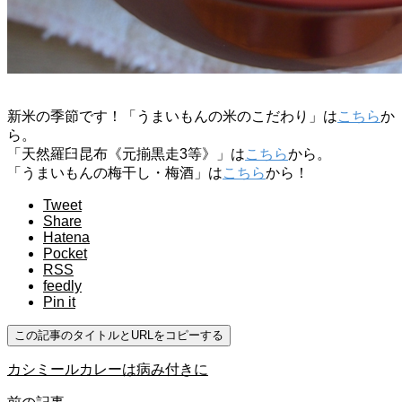
新米の季節です！「うまいもんの米のこだわり」は
こちら
か
ら。
「天然羅臼昆布《元揃黒走3等》」は
こちら
から。
「うまいもんの梅干し・梅酒」は
こちら
から！
Tweet
Share
Hatena
Pocket
RSS
feedly
Pin it
この記事のタイトルとURLをコピーする
カシミールカレーは病み付きに