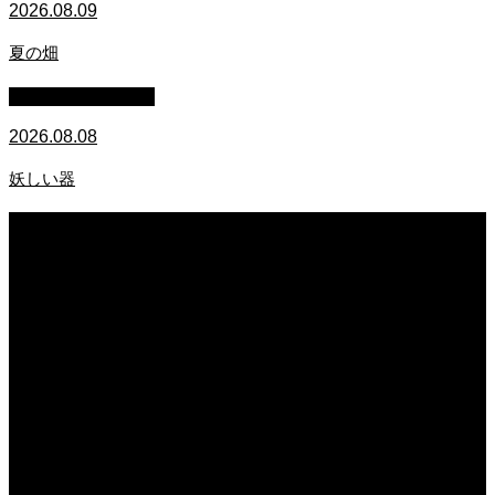
2026.08.09
夏の畑
萩原章史 男の料理
2026.08.08
妖しい器
2026.08.09
炭火焼ハンバーガー 鹿角短角牛
2026.08.09
夏の畑
2026.08.08
妖しい器
2026.08.08
保護中: 熊本県玉名にある「日本一のレンコン企業」こだわりの品質で多くの人