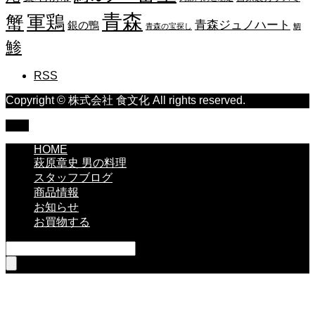
青森
蟹
軍鶏
青森ジュノハート
銀の鴨
青森の宝探し
鯛
鯵
RSS
Copyright © 株式会社 食文化 All rights reserved.
TOP
HOME
萩原章史 男の料理
スタッフブログ
商品情報
お知らせ
お買物する