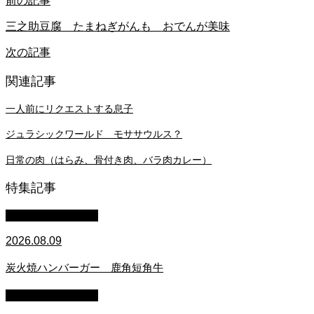
前の記事
三之助豆腐 たまねぎがんも おでんが美味
次の記事
関連記事
一人前にリクエストする息子
ジュラシックワールド モササウルス？
日常の肉（はらみ、骨付き肉、バラ肉カレー）
特集記事
萩原章史 男の料理
2026.08.09
炭火焼ハンバーガー 鹿角短角牛
萩原章史 男の料理