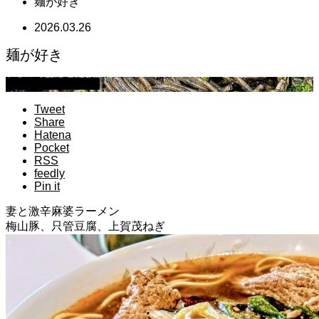
麺が好き
2026.03.26
麺が好き
萩原章史 男の料理
Tweet
Share
Hatena
Pocket
RSS
feedly
Pin it
妻と激辛麻婆ラーメン
梅山豚、只管豆腐、上賀茂ねぎ