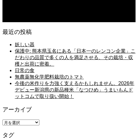
2026.08.06
猛暑でも食欲は落ちない・・ぶ〜ぅ
最近の投稿
妖しい器
保護中: 熊本県玉名にある「日本一のレンコン企業」こ
だわりの品質で多くの人を満足させる、その栽培・収
穫と出荷に密着。
日常の食
無農薬無化学肥料栽培のトマト
今後の米作りを力強く支えるかもしれません。2026年
デビュー新潟県の新品種米「なつひめ」うまいもんド
ットコムで取り扱い開始！
アーカイブ
ア
ー
タグ
カ