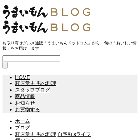
お取り寄せグルメ通販「うまいもんドットコム」から、旬の「おいしい情
報」をお届けします
HOME
萩原章史 男の料理
スタッフブログ
商品情報
お知らせ
お買物する
ホーム
ブログ
萩原章史 男の料理
自宅麺'sライフ