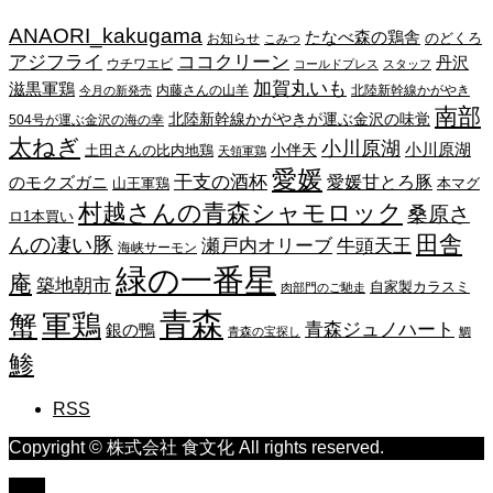
イ
ANAORI_kakugama
ブ
たなべ森の鶏舎
のどくろ
お知らせ
こみつ
アジフライ
ココクリーン
丹沢
ウチワエビ
コールドプレス
スタッフ
加賀丸いも
滋黒軍鶏
内藤さんの山羊
北陸新幹線かがやき
今月の新発売
南部
北陸新幹線かがやきが運ぶ金沢の味覚
504号が運ぶ金沢の海の幸
太ねぎ
小川原湖
小川原湖
小伴天
土田さんの比内地鶏
天領軍鶏
愛媛
干支の酒杯
愛媛甘とろ豚
のモクズガニ
山王軍鶏
本マグ
村越さんの青森シャモロック
桑原さ
ロ1本買い
田舎
んの凄い豚
瀬戸内オリーブ
牛頭天王
海峡サーモン
緑の一番星
庵
築地朝市
自家製カラスミ
肉部門のご馳走
青森
蟹
軍鶏
青森ジュノハート
銀の鴨
青森の宝探し
鯛
鯵
RSS
Copyright © 株式会社 食文化 All rights reserved.
TOP