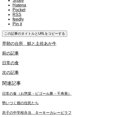
Share
Hatena
Pocket
RSS
feedly
Pin it
この記事のタイトルとURLをコピーする
早朝の台所 鯖と土佐あか牛
前の記事
日常の食
次の記事
関連記事
日常の食（お惣菜・ビゴール豚・千寿葱）
勢いづく畑の住民たち
息子の中学校弁当 ターキーカレーピラフ