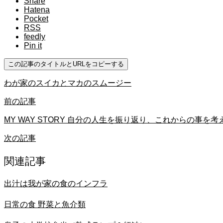
Share
Hatena
Pocket
RSS
feedly
Pin it
この記事のタイトルとURLをコピーする
わが家のスイカとマカのスムージー
前の記事
MY WAY STORY 自分の人生を振り返り、これからの事を考
次の記事
関連記事
出汁は我が家の食のインフラ
日常の食 野菜と魚介類