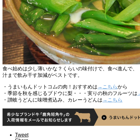
食べ始めは少し薄いかな？くらいの味付けで、食べ進んで、
汁まで飲み干す加減がベストです。
・うまいもんドットコムの肉！おすすめは
→こちら
から
・季節を秋を感じるブドウに梨・・・実りの秋のフルーツは
・讃岐うどんに味噌煮込み、カレーうどんは
→こちら
Tweet