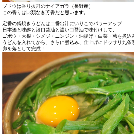
ブドウは香り抜群のナイアガラ（長野産）
この香りは比類なき芳香だと思います。
定番の鍋焼きうどんは二番出汁にいりこでパワーアップ
日本酒と味醂と淡口醬油と濃い口醤油で味付けして、
ゴボウ・大根・シメジ・ニンジン・油揚げ・白菜・葱を煮込
うどんを入れてから、さらに煮込み、仕上げにドッサリ九条
卵を落として完成！