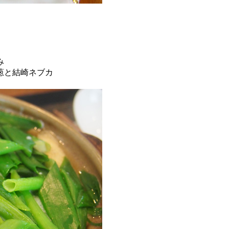
み
葱と結崎ネブカ