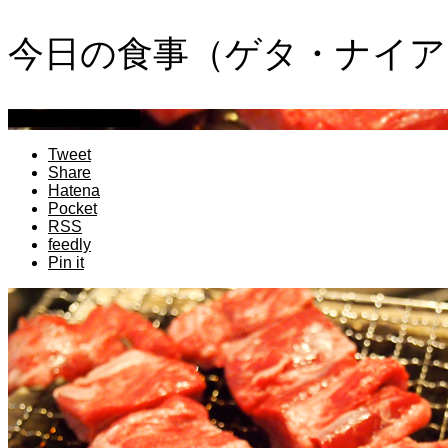
今日の食事（ゲタ・ナイア
萩原章史 男の料理
Tweet
Share
Hatena
Pocket
RSS
feedly
Pin it