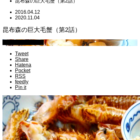
昆布森の巨大毛蟹（第2話）
2016.04.12
2020.11.04
昆布森の巨大毛蟹（第2話）
萩原章史 男の料理
Tweet
Share
Hatena
Pocket
RSS
feedly
Pin it