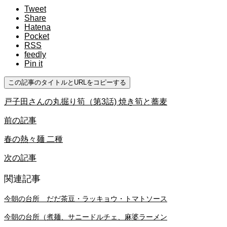
Tweet
Share
Hatena
Pocket
RSS
feedly
Pin it
この記事のタイトルとURLをコピーする
戸子田さんの丸掘り筍（第3話) 焼き筍と蕎麦
前の記事
春の熱々麺 二種
次の記事
関連記事
今朝の台所 だだ茶豆・ラッキョウ・トマトソース
今朝の台所（煮麺、サニードルチェ、麻婆ラーメン