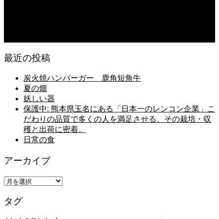
米「なつひめ」うまいもんドットコムで取り扱い開始！
2026.08.06
日常の台所
最近の投稿
炭火焼ハンバーガー 鹿角短角牛
夏の畑
妖しい器
保護中: 熊本県玉名にある「日本一のレンコン企業」こ
だわりの品質で多くの人を満足させる、その栽培・収
穫と出荷に密着。
日常の食
アーカイブ
ア
ー
タグ
カ
イ