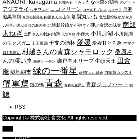
ANAORI_kakugama
ブ
たなべ森の鶏舎
のどくろ
お知らせ
こみつ
アジフライ
ココクリーン
丹沢
ウチワエビ
コールドプレス
スタッフ
加賀丸いも
滋黒軍鶏
内藤さんの山羊
北陸新幹線かがやき
今月の新発売
南部
北陸新幹線かがやきが運ぶ金沢の味覚
504号が運ぶ金沢の海の幸
太ねぎ
小川原湖
小川原湖
小伴天
土田さんの比内地鶏
天領軍鶏
愛媛
干支の酒杯
愛媛甘とろ豚
のモクズガニ
山王軍鶏
本マグ
村越さんの青森シャモロック
桑原さ
ロ1本買い
田舎
んの凄い豚
瀬戸内オリーブ
牛頭天王
海峡サーモン
緑の一番星
庵
築地朝市
自家製カラスミ
肉部門のご馳走
青森
蟹
軍鶏
青森ジュノハート
銀の鴨
青森の宝探し
鯛
鯵
RSS
Copyright © 株式会社 食文化 All rights reserved.
TOP