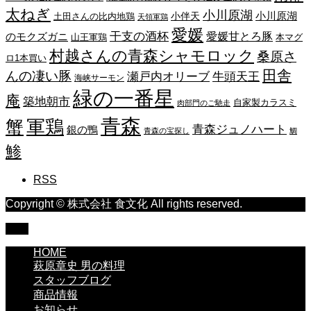
太ねぎ
小川原湖
小川原湖
小伴天
土田さんの比内地鶏
天領軍鶏
愛媛
干支の酒杯
愛媛甘とろ豚
のモクズガニ
山王軍鶏
本マグ
村越さんの青森シャモロック
桑原さ
ロ1本買い
田舎
んの凄い豚
瀬戸内オリーブ
牛頭天王
海峡サーモン
緑の一番星
庵
築地朝市
自家製カラスミ
肉部門のご馳走
青森
蟹
軍鶏
青森ジュノハート
銀の鴨
青森の宝探し
鯛
鯵
RSS
Copyright © 株式会社 食文化 All rights reserved.
TOP
HOME
萩原章史 男の料理
スタッフブログ
商品情報
お知らせ