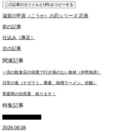
この記事のタイトルとURLをコピーする
滋賀の甲賀（こうか）の忍シリーズ 忍葱
前の記事
仕込み（豚足）
次の記事
関連記事
一流の飲食店の休業で行き場のない食材（伊勢海老）
日常の食（ナガラミ、蕎麦、味噌ラーメン、炒飯）
青森県の自然薯 粘ります！
特集記事
萩原章史 男の料理
2026.08.08