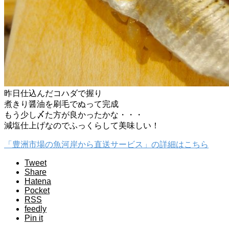
昨日仕込んだコハダで握り
煮きり醤油を刷毛でぬって完成
もう少し〆た方が良かったかな・・・
減塩仕上げなのでふっくらして美味しい！
「豊洲市場の魚河岸から直送サービス」の詳細はこちら
Tweet
Share
Hatena
Pocket
RSS
feedly
Pin it