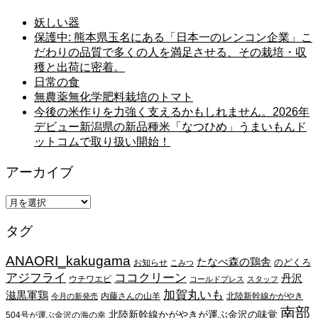
妖しい器
保護中: 熊本県玉名にある「日本一のレンコン企業」こ
だわりの品質で多くの人を満足させる、その栽培・収
穫と出荷に密着。
日常の食
無農薬無化学肥料栽培のトマト
今後の米作りを力強く支えるかもしれません。2026年
デビュー新潟県の新品種米「なつひめ」うまいもんド
ットコムで取り扱い開始！
アーカイブ
ア
ー
タグ
カ
イ
ANAORI_kakugama
ブ
たなべ森の鶏舎
のどくろ
お知らせ
こみつ
アジフライ
ココクリーン
丹沢
ウチワエビ
コールドプレス
スタッフ
加賀丸いも
滋黒軍鶏
内藤さんの山羊
北陸新幹線かがやき
今月の新発売
南部
北陸新幹線かがやきが運ぶ金沢の味覚
504号が運ぶ金沢の海の幸