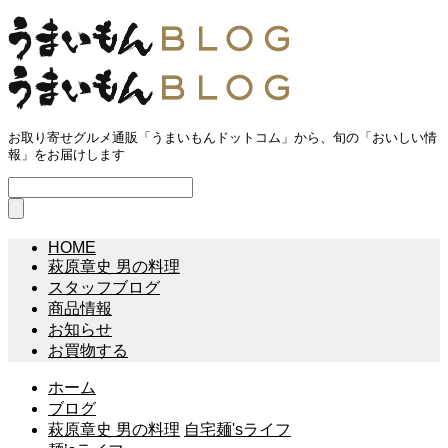
お取り寄せグルメ通販「うまいもんドットコム」から、旬の「おいしい情
報」をお届けします
HOME
萩原章史 男の料理
スタッフブログ
商品情報
お知らせ
お買物する
ホーム
ブログ
萩原章史 男の料理
自宅麺'sライフ