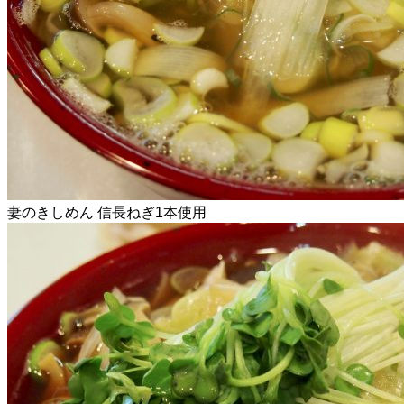
妻のきしめん 信長ねぎ1本使用