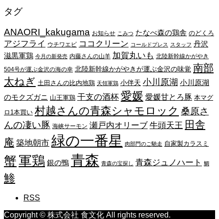
ー
タグ
カ
イ
ANAORI_kakugama
ブ
たなべ森の鶏舎
のどくろ
お知らせ
こみつ
アジフライ
ココクリーン
丹沢
ウチワエビ
コールドプレス
スタッフ
加賀丸いも
滋黒軍鶏
内藤さんの山羊
北陸新幹線かがやき
今月の新発売
南部
北陸新幹線かがやきが運ぶ金沢の味覚
504号が運ぶ金沢の海の幸
太ねぎ
小川原湖
小川原湖
小伴天
土田さんの比内地鶏
天領軍鶏
愛媛
干支の酒杯
愛媛甘とろ豚
のモクズガニ
山王軍鶏
本マグ
村越さんの青森シャモロック
桑原さ
ロ1本買い
田舎
んの凄い豚
瀬戸内オリーブ
牛頭天王
海峡サーモン
緑の一番星
庵
築地朝市
自家製カラスミ
肉部門のご馳走
青森
蟹
軍鶏
青森ジュノハート
銀の鴨
青森の宝探し
鯛
鯵
RSS
Copyright © 株式会社 食文化 All rights reserved.