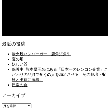
2026.08.07
今後の米作りを力強く支えるかもしれません。2026年デビュー新潟県の新品種
米「なつひめ」うまいもんドットコムで取り扱い開始！
2026.08.06
日常の台所
最近の投稿
炭火焼ハンバーガー 鹿角短角牛
夏の畑
妖しい器
保護中: 熊本県玉名にある「日本一のレンコン企業」こ
だわりの品質で多くの人を満足させる、その栽培・収
穫と出荷に密着。
日常の食
アーカイブ
ア