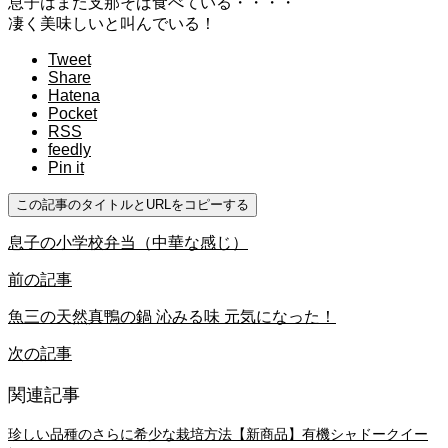
息子はまた支那そば食べている・・・・
凄く美味しいと叫んでいる！
Tweet
Share
Hatena
Pocket
RSS
feedly
Pin it
この記事のタイトルとURLをコピーする
息子の小学校弁当（中華な感じ）
前の記事
魚三の天然真鴨の鍋 沁みる味 元気になった！
次の記事
関連記事
珍しい品種のさらに希少な栽培方法【新商品】有機シャドークイー