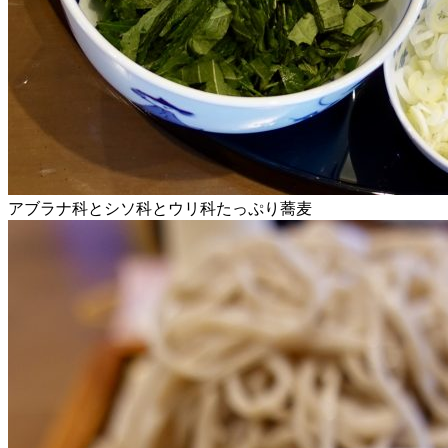
アブラナ科とシソ科とウリ科たっぷり蕎麦