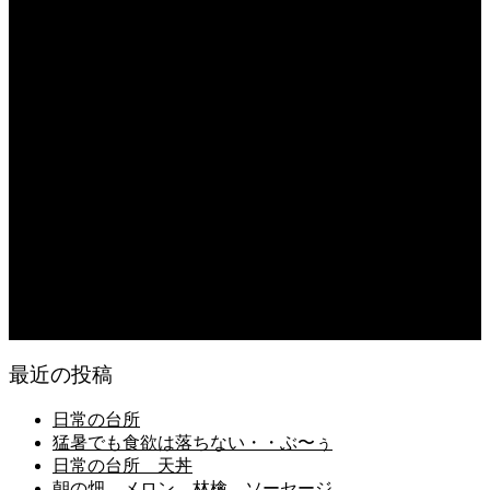
2026.08.05
朝の畑 メロン 林檎 ソーセージ
2026.08.05
日常の台所 タンシチュー
2026.08.04
久留米ラーメン 1杯に葱とキノコ類が300g
2026.08.04
猛暑が続き狂い咲き
2026.08.03
日常の食
最近の投稿
日常の台所
猛暑でも食欲は落ちない・・ぶ〜ぅ
日常の台所 天丼
朝の畑 メロン 林檎 ソーセージ