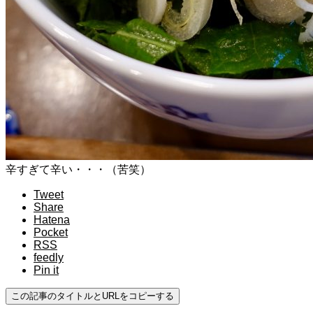
辛すぎて辛い・・・（苦笑）
Tweet
Share
Hatena
Pocket
RSS
feedly
Pin it
この記事のタイトルとURLをコピーする