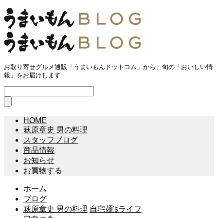
お取り寄せグルメ通販「うまいもんドットコム」から、旬の「おいしい情
報」をお届けします
HOME
萩原章史 男の料理
スタッフブログ
商品情報
お知らせ
お買物する
ホーム
ブログ
萩原章史 男の料理
自宅麺'sライフ