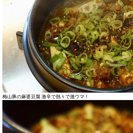
梅山豚の麻婆豆腐 激辛で熱々で激ウマ！