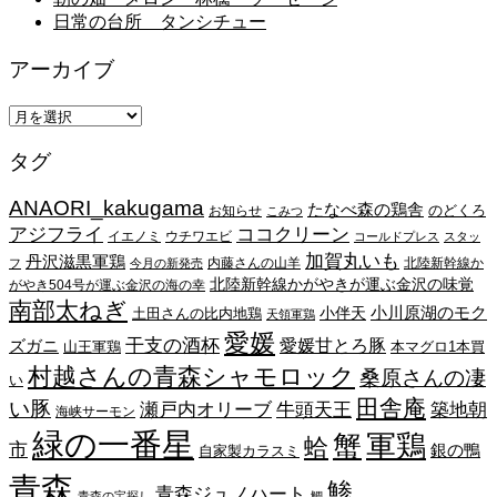
日常の台所 タンシチュー
アーカイブ
ア
ー
タグ
カ
イ
ANAORI_kakugama
ブ
たなべ森の鶏舎
のどくろ
お知らせ
こみつ
アジフライ
ココクリーン
イエノミ
ウチワエビ
コールドプレス
スタッ
加賀丸いも
丹沢滋黒軍鶏
内藤さんの山羊
北陸新幹線か
フ
今月の新発売
北陸新幹線かがやきが運ぶ金沢の味覚
がやき504号が運ぶ金沢の海の幸
南部太ねぎ
小川原湖のモク
小伴天
土田さんの比内地鶏
天領軍鶏
愛媛
干支の酒杯
愛媛甘とろ豚
ズガニ
山王軍鶏
本マグロ1本買
村越さんの青森シャモロック
桑原さんの凄
い
田舎庵
い豚
瀬戸内オリーブ
牛頭天王
築地朝
海峡サーモン
緑の一番星
蟹
軍鶏
蛤
市
銀の鴨
自家製カラスミ
青森
鯵
青森ジュノハート
青森の宝探し
鯛