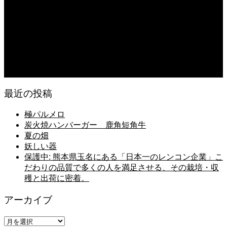
2026.08.07
無農薬無化学肥料栽培のトマト
2026.08.07
今後の米作りを力強く支えるかもしれません。2026年デビュー新潟県の新品種
米「なつひめ」うまいもんドットコムで取り扱い開始！
最近の投稿
極パルメロ
炭火焼ハンバーガー 鹿角短角牛
夏の畑
妖しい器
保護中: 熊本県玉名にある「日本一のレンコン企業」こ
だわりの品質で多くの人を満足させる、その栽培・収
穫と出荷に密着。
アーカイブ
ア