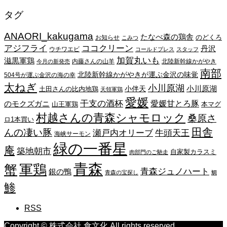
ー
タグ
カ
イ
ANAORI_kakugama
ブ
たなべ森の鶏舎
のどくろ
お知らせ
こみつ
アジフライ
ココクリーン
丹沢
ウチワエビ
コールドプレス
スタッフ
加賀丸いも
滋黒軍鶏
内藤さんの山羊
北陸新幹線かがやき
今月の新発売
南部
北陸新幹線かがやきが運ぶ金沢の味覚
504号が運ぶ金沢の海の幸
太ねぎ
小川原湖
小川原湖
小伴天
土田さんの比内地鶏
天領軍鶏
愛媛
干支の酒杯
愛媛甘とろ豚
のモクズガニ
山王軍鶏
本マグ
村越さんの青森シャモロック
桑原さ
ロ1本買い
田舎
んの凄い豚
瀬戸内オリーブ
牛頭天王
海峡サーモン
緑の一番星
庵
築地朝市
自家製カラスミ
肉部門のご馳走
青森
蟹
軍鶏
青森ジュノハート
銀の鴨
青森の宝探し
鯛
鯵
RSS
Copyright © 株式会社 食文化 All rights reserved.