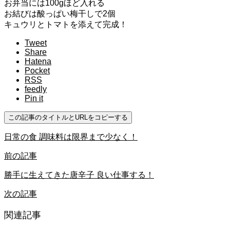
お弁当には100gほど入れる
お結びは酸っぱい梅干しで2個
キュウリとトマトを添えて完成！
Tweet
Share
Hatena
Pocket
RSS
feedly
Pin it
この記事のタイトルとURLをコピーする
日常の食 調味料は限界まで少なく！
前の記事
勝手に生えてきた唐辛子 良い仕事する！
次の記事
関連記事