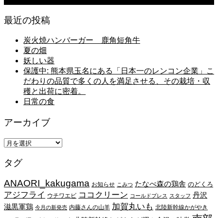
日常の台所
最近の投稿
炭火焼ハンバーガー 鹿角短角牛
夏の畑
妖しい器
保護中: 熊本県玉名にある「日本一のレンコン企業」こ
だわりの品質で多くの人を満足させる、その栽培・収
穫と出荷に密着。
日常の食
アーカイブ
ア
ー
タグ
カ
イ
ANAORI_kakugama
ブ
たなべ森の鶏舎
のどくろ
お知らせ
こみつ
アジフライ
ココクリーン
丹沢
ウチワエビ
コールドプレス
スタッフ
加賀丸いも
滋黒軍鶏
内藤さんの山羊
北陸新幹線かがやき
今月の新発売