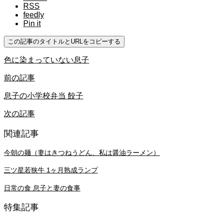
RSS
feedly
Pin it
この記事のタイトルとURLをコピーする
色に染まっていない息子
前の記事
息子の小学校弁当 餃子
次の記事
関連記事
今朝の麺（妻はきつねうどん、私は醤油ラーメン）
三ツ星若狭牛 1ヶ月熟成ランプ
日常の食 息子と妻の食事
特集記事