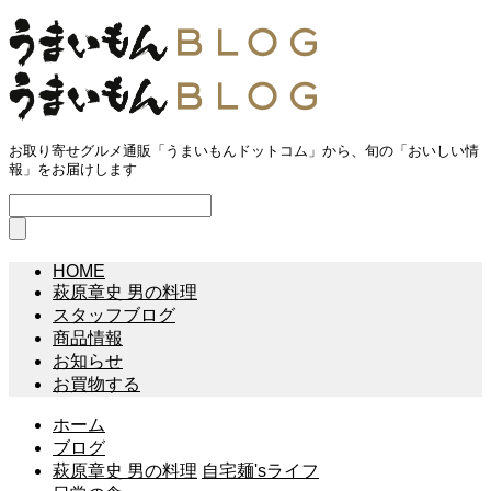
お取り寄せグルメ通販「うまいもんドットコム」から、旬の「おいしい情
報」をお届けします
HOME
萩原章史 男の料理
スタッフブログ
商品情報
お知らせ
お買物する
ホーム
ブログ
萩原章史 男の料理
自宅麺'sライフ