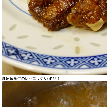
鹿角短角牛のレバニラ炒め 絶品！