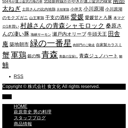
南部
北陸新幹線かがやきが運ぶ金沢の味覚
504号が運ぶ金沢の海の幸
太ねぎ
小川原湖
小川原湖
小伴天
土田さんの比内地鶏
天領軍鶏
愛媛
干支の酒杯
愛媛甘とろ豚
のモクズガニ
山王軍鶏
本マグ
村越さんの青森シャモロック
桑原さ
ロ1本買い
田舎
んの凄い豚
瀬戸内オリーブ
牛頭天王
海峡サーモン
緑の一番星
庵
築地朝市
自家製カラスミ
肉部門のご馳走
青森
蟹
軍鶏
青森ジュノハート
銀の鴨
青森の宝探し
鯛
鯵
RSS
Copyright © 株式会社 食文化 All rights reserved.
TOP
HOME
萩原章史 男の料理
スタッフブログ
商品情報