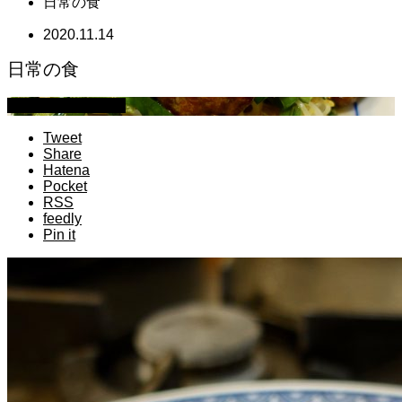
日常の食
2020.11.14
日常の食
萩原章史 男の料理
Tweet
Share
Hatena
Pocket
RSS
feedly
Pin it