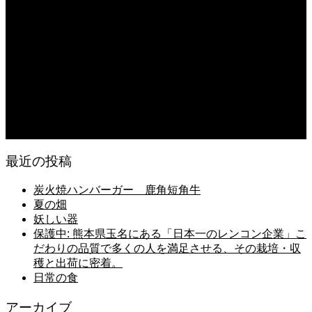
2026.08.07
無農薬無化学肥料栽培のトマト
2026.08.07
今後の米作りを力強く支えるかもしれません。2026年デビュー新潟県の新品種
米「なつひめ」うまいもんドットコムで取り扱い開始！
2026.08.06
日常の台所
最近の投稿
炭火焼ハンバーガー 鹿角短角牛
夏の畑
妖しい器
保護中: 熊本県玉名にある「日本一のレンコン企業」こ
だわりの品質で多くの人を満足させる、その栽培・収
穫と出荷に密着。
日常の食
アーカイブ