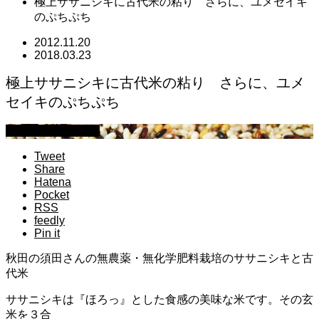
極上ササニシキに古代​米の粘り さらに、ユメセイキ
の​ぷちぷち
2012.11.20
2018.03.23
極上ササニシキに古代​米の粘り さらに、ユメ
セイキの​ぷちぷち
萩原章史 男の料理
Tweet
Share
Hatena
Pocket
RSS
feedly
Pin it
秋田の須田さんの無農薬・無化学肥料栽培のササニシキと古
代米
ササニシキは『ほろっ』とした食感の美味な米です。その玄
米を３合