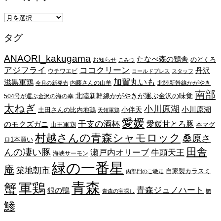
ア
ー
タグ
カ
イ
ANAORI_kakugama
ブ
たなべ森の鶏舎
のどくろ
お知らせ
こみつ
アジフライ
ココクリーン
丹沢
ウチワエビ
コールドプレス
スタッフ
加賀丸いも
滋黒軍鶏
内藤さんの山羊
北陸新幹線かがやき
今月の新発売
南部
北陸新幹線かがやきが運ぶ金沢の味覚
504号が運ぶ金沢の海の幸
太ねぎ
小川原湖
小川原湖
小伴天
土田さんの比内地鶏
天領軍鶏
愛媛
干支の酒杯
愛媛甘とろ豚
のモクズガニ
山王軍鶏
本マグ
村越さんの青森シャモロック
桑原さ
ロ1本買い
田舎
んの凄い豚
瀬戸内オリーブ
牛頭天王
海峡サーモン
緑の一番星
庵
築地朝市
自家製カラスミ
肉部門のご馳走
青森
蟹
軍鶏
青森ジュノハート
銀の鴨
青森の宝探し
鯛
鯵