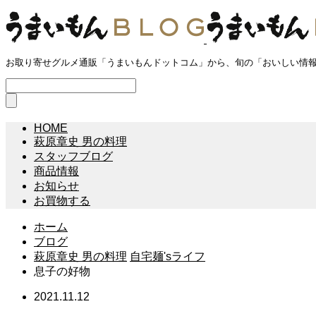
お取り寄せグルメ通販「うまいもんドットコム」から、旬の「おいしい情
HOME
萩原章史 男の料理
スタッフブログ
商品情報
お知らせ
お買物する
ホーム
ブログ
萩原章史 男の料理
自宅麺'sライフ
息子の好物
2021.11.12