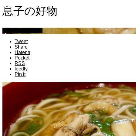
息子の好物
萩原章史 男の料理
Tweet
Share
Hatena
Pocket
RSS
feedly
Pin it