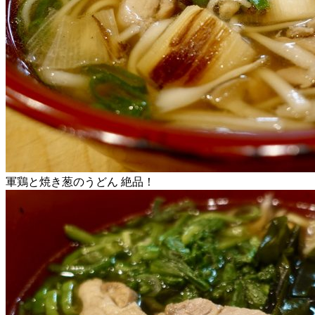
軍鶏と焼き葱のうどん 絶品！