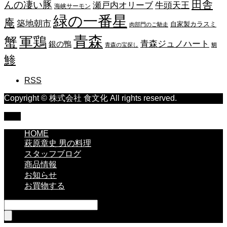
田舎
んの凄い豚
瀬戸内オリーブ
牛頭天王
海峡サーモン
緑の一番星
庵
築地朝市
自家製カラスミ
肉部門のご馳走
青森
蟹
軍鶏
青森ジュノハート
銀の鴨
青森の宝探し
鯛
鯵
RSS
Copyright © 株式会社 食文化 All rights reserved.
TOP
HOME
萩原章史 男の料理
スタッフブログ
商品情報
お知らせ
お買物する