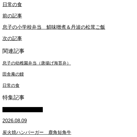
日常の食
前の記事
息子の小学校弁当 鯖味噌煮＆丹波の松茸ご飯
次の記事
関連記事
息子の幼稚園弁当（唐揚げ海苔弁）
田舎庵の鰻
日常の食
特集記事
萩原章史 男の料理
2026.08.09
炭火焼ハンバーガー 鹿角短角牛