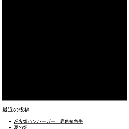
2026.08.08
保護中: 熊本県玉名にある「日本一のレンコン企業」こだわりの品質で多くの人
を満足させる、その栽培・収穫と出荷に密着。
2026.08.08
日常の食
2026.08.07
無農薬無化学肥料栽培のトマト
2026.08.07
今後の米作りを力強く支えるかもしれません。2026年デビュー新潟県の新品種
米「なつひめ」うまいもんドットコムで取り扱い開始！
2026.08.06
日常の台所
最近の投稿
炭火焼ハンバーガー 鹿角短角牛
夏の畑