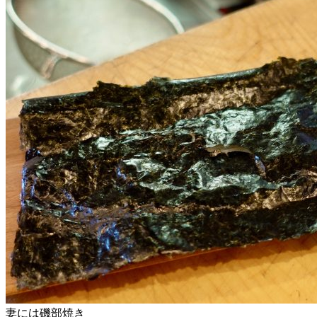
妻には磯部焼き