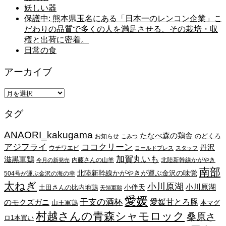
妖しい器
保護中: 熊本県玉名にある「日本一のレンコン企業」こ
だわりの品質で多くの人を満足させる、その栽培・収
穫と出荷に密着。
日常の食
アーカイブ
ア
ー
タグ
カ
イ
ANAORI_kakugama
ブ
たなべ森の鶏舎
のどくろ
お知らせ
こみつ
アジフライ
ココクリーン
丹沢
ウチワエビ
コールドプレス
スタッフ
加賀丸いも
滋黒軍鶏
内藤さんの山羊
北陸新幹線かがやき
今月の新発売
南部
北陸新幹線かがやきが運ぶ金沢の味覚
504号が運ぶ金沢の海の幸
太ねぎ
小川原湖
小川原湖
小伴天
土田さんの比内地鶏
天領軍鶏
愛媛
干支の酒杯
愛媛甘とろ豚
のモクズガニ
山王軍鶏
本マグ
村越さんの青森シャモロック
桑原さ
ロ1本買い