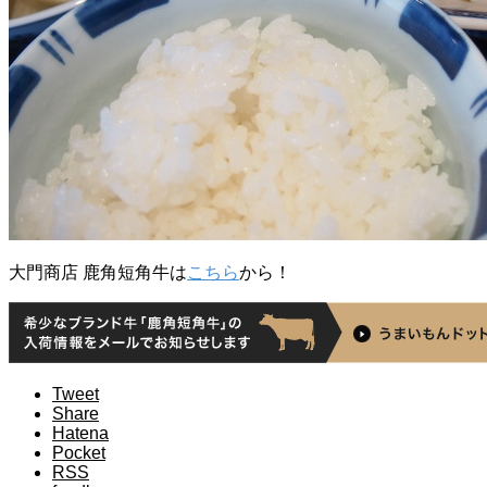
大門商店 鹿角短角牛は
こちら
から！
Tweet
Share
Hatena
Pocket
RSS