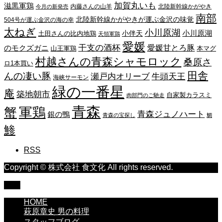
加賀丸いも
滋黒軍鶏
内藤さんの山羊
北陸新幹線かがやき
今月の新発売
南部
北陸新幹線かがやきが運ぶ金沢の味覚
504号が運ぶ金沢の海の幸
太ねぎ
小川原湖
小川原湖
小伴天
土田さんの比内地鶏
天領軍鶏
愛媛
干支の酒杯
愛媛甘とろ豚
のモクズガニ
山王軍鶏
本マグ
村越さんの青森シャモロック
桑原さ
ロ1本買い
田舎
んの凄い豚
瀬戸内オリーブ
牛頭天王
海峡サーモン
緑の一番星
庵
築地朝市
自家製カラスミ
肉部門のご馳走
青森
蟹
軍鶏
青森ジュノハート
銀の鴨
青森の宝探し
鯛
鯵
RSS
Copyright © 株式会社 食文化 All rights reserved.
TOP
HOME
萩原章史 男の料理
スタッフブログ