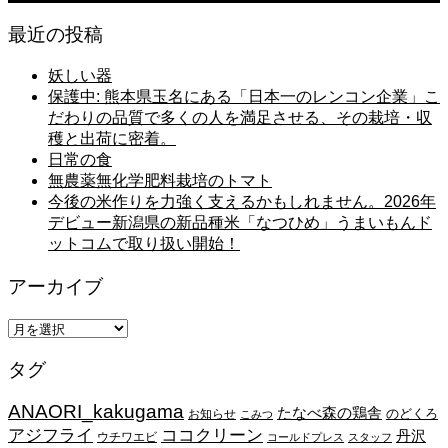
最近の投稿
妖しい器
保護中: 熊本県玉名にある「日本一のレンコン企業」こ
だわりの品質で多くの人を満足させる、その栽培・収
穫と出荷に密着。
日常の食
無農薬無化学肥料栽培のトマト
今後の米作りを力強く支えるかもしれません。2026年
デビュー新潟県の新品種米「なつひめ」うまいもんド
ットコムで取り扱い開始！
アーカイブ
ア
ー
タグ
カ
イ
ANAORI_kakugama
ブ
たなべ森の鶏舎
のどくろ
お知らせ
こみつ
アジフライ
ココクリーン
丹沢
ウチワエビ
コールドプレス
スタッフ