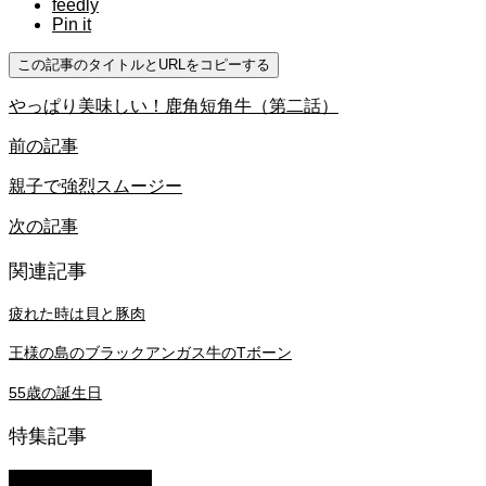
feedly
Pin it
この記事のタイトルとURLをコピーする
やっぱり美味しい！鹿角短角牛（第二話）
前の記事
親子で強烈スムージー
次の記事
関連記事
疲れた時は貝と豚肉
王様の島のブラックアンガス牛のTボーン
55歳の誕生日
特集記事
萩原章史 男の料理