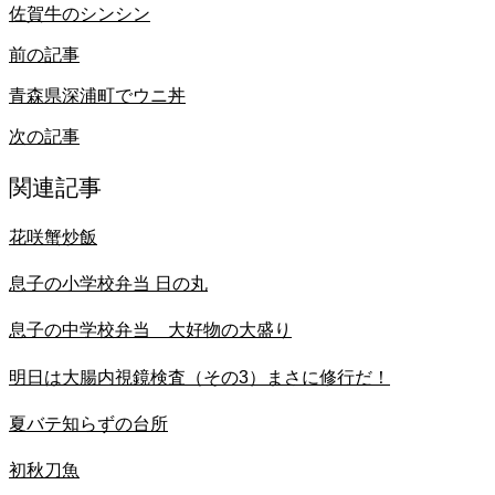
佐賀牛のシンシン
前の記事
青森県深浦町でウニ丼
次の記事
関連記事
花咲蟹炒飯
息子の小学校弁当 日の丸
息子の中学校弁当 大好物の大盛り
明日は大腸内視鏡検査（その3）まさに修行だ！
夏バテ知らずの台所
初秋刀魚