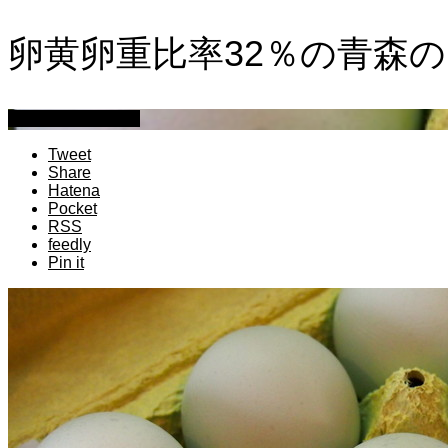
卵黄卵重比率32％の青森
萩原章史 男の料理
Tweet
Share
Hatena
Pocket
RSS
feedly
Pin it