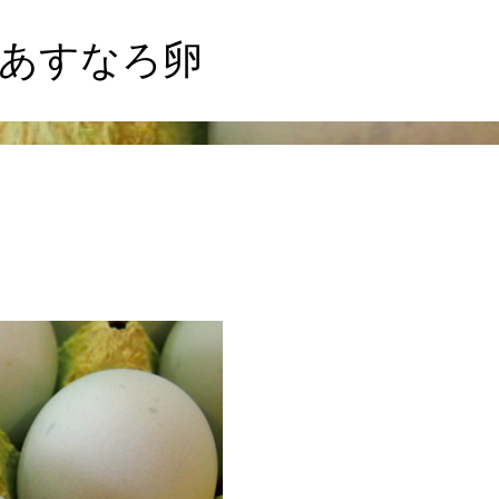
のあすなろ卵