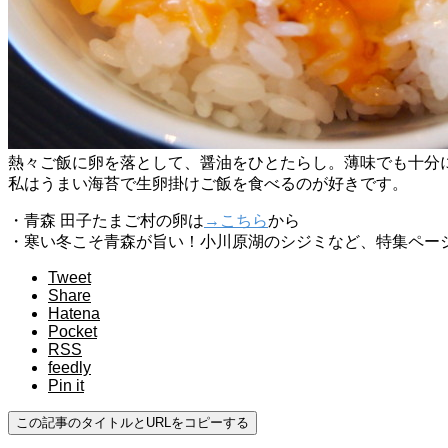
熱々ご飯に卵を落として、醤油をひとたらし。薄味でも十分
私はうまい海苔で生卵掛けご飯を食べるのが好きです。
・青森 田子たまご村の卵は
→こちら
から
・寒い冬こそ青森が旨い！小川原湖のシジミなど、特集ペー
Tweet
Share
Hatena
Pocket
RSS
feedly
Pin it
この記事のタイトルとURLをコピーする