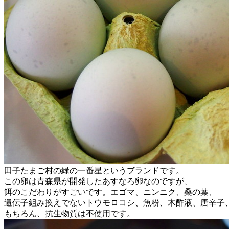
田子たまご村の緑の一番星というブランドです。
この卵は青森県が開発したあすなろ卵なのですが、
餌のこだわりがすごいです。エゴマ、ニンニク、桑の葉、
遺伝子組み換えでないトウモロコシ、魚粉、木酢液、唐辛子
もちろん、抗生物質は不使用です。