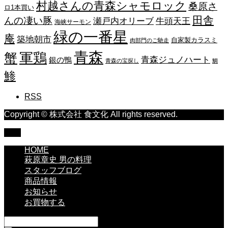
村越さんの青森シャモロック
桑原さ
ロ1本買い
田舎
んの凄い豚
瀬戸内オリーブ
牛頭天王
海峡サーモン
緑の一番星
庵
築地朝市
自家製カラスミ
肉部門のご馳走
青森
蟹
軍鶏
青森ジュノハート
銀の鴨
青森の宝探し
鯛
鯵
RSS
Copyright © 株式会社 食文化 All rights reserved.
TOP
HOME
萩原章史 男の料理
スタッフブログ
商品情報
お知らせ
お買物する