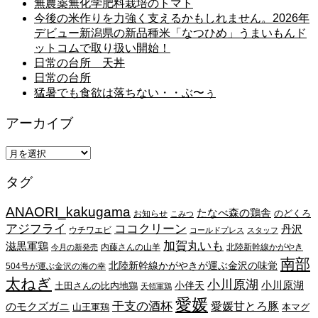
無農薬無化学肥料栽培のトマト
今後の米作りを力強く支えるかもしれません。2026年
デビュー新潟県の新品種米「なつひめ」うまいもんド
ットコムで取り扱い開始！
日常の台所 天丼
日常の台所
猛暑でも食欲は落ちない・・ぶ〜ぅ
アーカイブ
ア
ー
タグ
カ
イ
ANAORI_kakugama
ブ
たなべ森の鶏舎
のどくろ
お知らせ
こみつ
アジフライ
ココクリーン
丹沢
ウチワエビ
コールドプレス
スタッフ
加賀丸いも
滋黒軍鶏
内藤さんの山羊
北陸新幹線かがやき
今月の新発売
南部
北陸新幹線かがやきが運ぶ金沢の味覚
504号が運ぶ金沢の海の幸
太ねぎ
小川原湖
小川原湖
小伴天
土田さんの比内地鶏
天領軍鶏
愛媛
干支の酒杯
愛媛甘とろ豚
のモクズガニ
山王軍鶏
本マグ