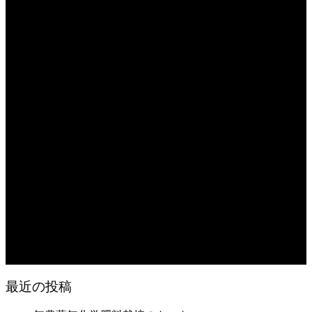
2026.08.07
日常の台所 天丼
2026.08.06
日常の台所
2026.08.06
猛暑でも食欲は落ちない・・ぶ〜ぅ
2026.08.06
日常の台所 天丼
2026.08.05
朝の畑 メロン 林檎 ソーセージ
2026.08.05
日常の台所 タンシチュー
最近の投稿