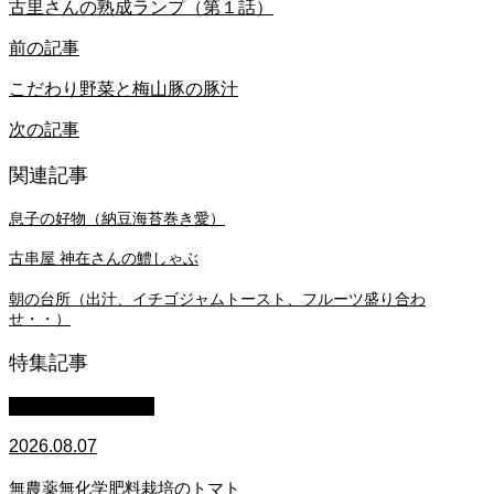
古里さんの熟成ランプ（第１話）
前の記事
こだわり野菜と梅山豚の豚汁
次の記事
関連記事
息子の好物（納豆海苔巻き愛）
古串屋 神在さんの鱧しゃぶ
朝の台所（出汁、イチゴジャムトースト、フルーツ盛り合わ
せ・・）
特集記事
萩原章史 男の料理
2026.08.07
無農薬無化学肥料栽培のトマト