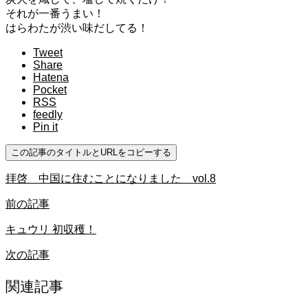
それが一番うまい！
はらわたが渋い味だしてる！
Tweet
Share
Hatena
Pocket
RSS
feedly
Pin it
この記事のタイトルとURLをコピーする
拝啓 中国に住むことになりました vol.8
前の記事
キュウリ 初収穫！
次の記事
関連記事