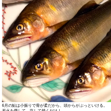
6月の鮎は小振りで骨が柔だから、頭からがぶっといける。
炭火を熾して、塩して焼くだけ！