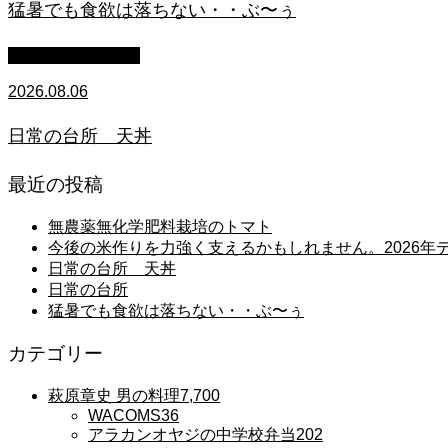
猛暑でも食欲は落ちない・・ぶ〜ぅ
萩原章史 男の料理
2026.08.06
日常の台所 天丼
最近の投稿
無農薬無化学肥料栽培のトマト
今後の米作りを力強く支えるかもしれません。2026
日常の台所 天丼
日常の台所
猛暑でも食欲は落ちない・・ぶ〜ぅ
カテゴリー
萩原章史 男の料理
7,700
WACOMS
36
アラカンオヤジの中学校弁当
202