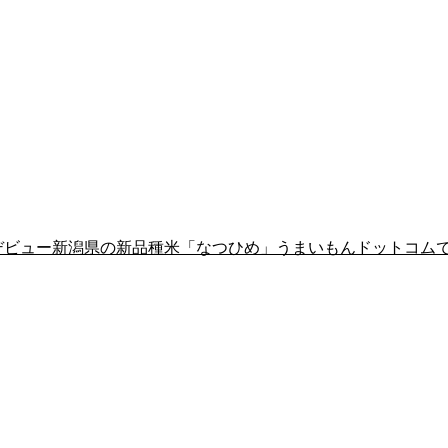
年デビュー新潟県の新品種米「なつひめ」うまいもんドットコム