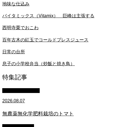
地味な仕込み
バイタミックス（Vitamix） 巨峰は主張する
西明寺栗でおこわ
百年古木の紅玉でコールドプレスジュース
日常の台所
息子の小学校弁当（炒飯と焼き鳥）
特集記事
萩原章史 男の料理
2026.08.07
無農薬無化学肥料栽培のトマト
スタッフブログ