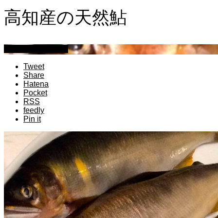
高知産の天然鮎
萩原章史 男の料理
Tweet
Share
Hatena
Pocket
RSS
feedly
Pin it