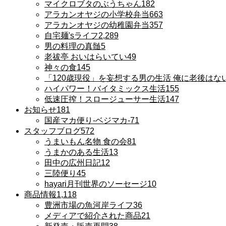
マイクロブタのぶうちゃん
182
アラカンオヤジの小学校弁当
663
アラカンオヤジの幼稚園弁当
357
自宅麺'sライフ
2,289
男の料理の真髄
5
老祓亭 おいはらいてい
49
神々の食
145
「120歳現役」を妄想する男の生活 俺に老後はな
ハイパワー！バイタミックス生活
155
低速圧搾！スロージューサー生活
147
お知らせ
181
国産マカ便り-ベジマカ-
71
スタッフブログ
572
うまいもん名物 食の会
81
うまかのある生活
13
田中の広州日記
12
三陸便り
45
hayari月刊世界のソーセージ
10
商品情報
1,118
豊洲市場の魚河岸ライフ
36
メディアで紹介された商品
21