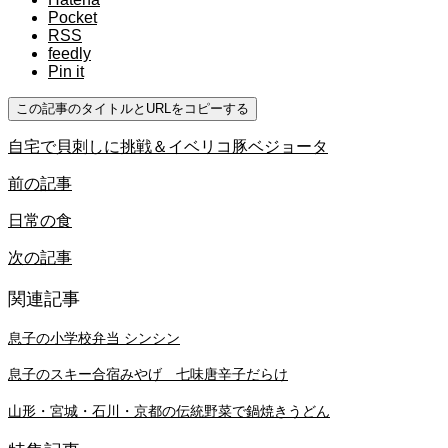
Pocket
RSS
feedly
Pin it
この記事のタイトルとURLをコピーする
自宅で貝刺しに挑戦＆イベリコ豚ベジョータ
前の記事
日常の食
次の記事
関連記事
息子の小学校弁当 シンシン
息子のスキー合宿みやげ 七味唐辛子だらけ
山形・宮城・石川・京都の伝統野菜で鍋焼きうどん