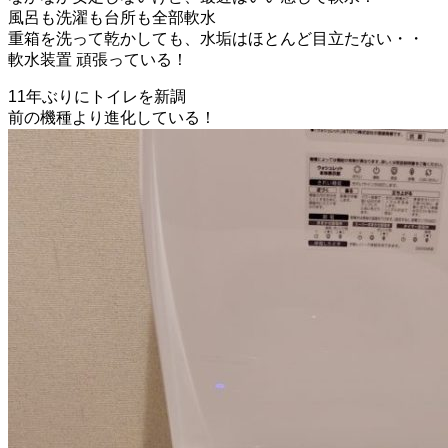
風呂も洗濯も台所も全部軟水
重箱を洗って乾かしても、水垢はほとんど目立たない・・
軟水装置 頑張っている！
11年ぶりにトイレを新調
前の機種より進化している！