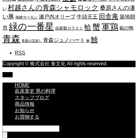
村越さんの青森シャモロック
桑原さんの凄
い
田舎庵
い豚
瀬戸内オリーブ
牛頭天王
築地朝
海峡サーモン
緑の一番星
蟹
軍鶏
蛤
市
銀の鴨
自家製カラスミ
青森
鯵
青森ジュノハート
青森の宝探し
鯛
RSS
Copyright © 株式会社 食文化 All rights reserved.
TOP
HOME
萩原章史 男の料理
スタッフブログ
商品情報
お知らせ
お買物する