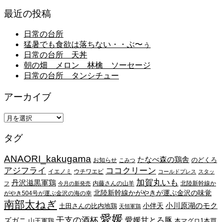
最近の投稿
日常の台所
猛暑でも食欲は落ちない・・ぶ〜ぅ
日常の台所 天丼
朝の畑 メロン 林檎 ソーセージ
日常の台所 タンシチュー
アーカイブ
ア
ー
タグ
カ
イ
ANAORI_kakugama
ブ
たなべ森の鶏舎
のどくろ
お知らせ
こみつ
アジフライ
ココクリーン
イエノミ
ウチワエビ
コールドプレス
スタッ
加賀丸いも
丹沢滋黒軍鶏
内藤さんの山羊
北陸新幹線か
フ
今月の新発売
北陸新幹線かがやきが運ぶ金沢の味覚
がやき504号が運ぶ金沢の海の幸
南部太ねぎ
小川原湖のモク
小伴天
土田さんの比内地鶏
天領軍鶏
愛媛
干支の酒杯
愛媛甘とろ豚
ズガニ
山王軍鶏
本マグロ1本買