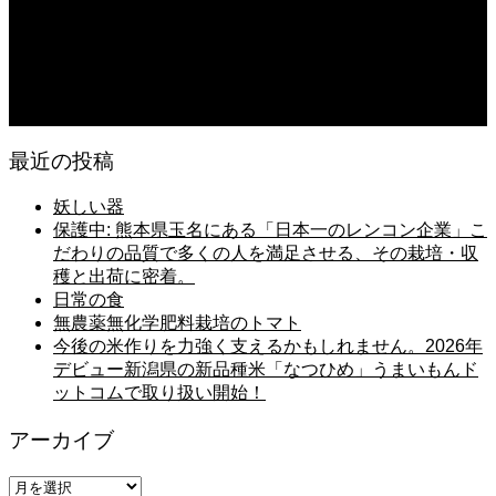
2026.08.06
日常の台所
2026.08.06
猛暑でも食欲は落ちない・・ぶ〜ぅ
最近の投稿
妖しい器
保護中: 熊本県玉名にある「日本一のレンコン企業」こ
だわりの品質で多くの人を満足させる、その栽培・収
穫と出荷に密着。
日常の食
無農薬無化学肥料栽培のトマト
今後の米作りを力強く支えるかもしれません。2026年
デビュー新潟県の新品種米「なつひめ」うまいもんド
ットコムで取り扱い開始！
アーカイブ
ア