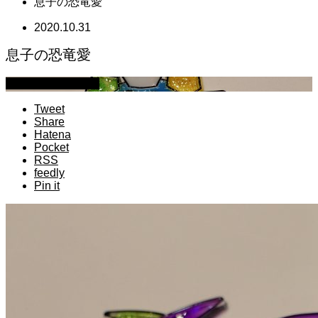
息子の恐竜愛
2020.10.31
息子の恐竜愛
萩原章史 男の料理
Tweet
Share
Hatena
Pocket
RSS
feedly
Pin it