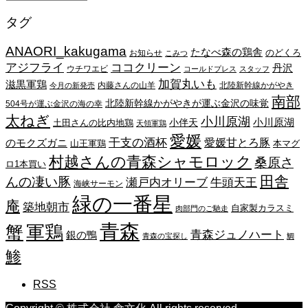
ー
タグ
カ
イ
ANAORI_kakugama
ブ
たなべ森の鶏舎
のどくろ
お知らせ
こみつ
アジフライ
ココクリーン
丹沢
ウチワエビ
コールドプレス
スタッフ
加賀丸いも
滋黒軍鶏
内藤さんの山羊
北陸新幹線かがやき
今月の新発売
南部
北陸新幹線かがやきが運ぶ金沢の味覚
504号が運ぶ金沢の海の幸
太ねぎ
小川原湖
小川原湖
小伴天
土田さんの比内地鶏
天領軍鶏
愛媛
干支の酒杯
愛媛甘とろ豚
のモクズガニ
山王軍鶏
本マグ
村越さんの青森シャモロック
桑原さ
ロ1本買い
田舎
んの凄い豚
瀬戸内オリーブ
牛頭天王
海峡サーモン
緑の一番星
庵
築地朝市
自家製カラスミ
肉部門のご馳走
青森
蟹
軍鶏
青森ジュノハート
銀の鴨
青森の宝探し
鯛
鯵
RSS