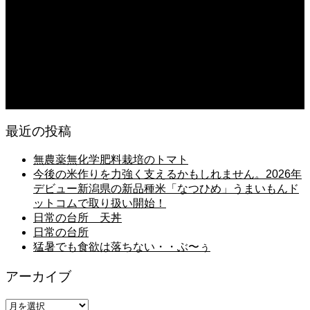
日常の台所 天丼
2026.08.05
朝の畑 メロン 林檎 ソーセージ
2026.08.05
日常の台所 タンシチュー
最近の投稿
無農薬無化学肥料栽培のトマト
今後の米作りを力強く支えるかもしれません。2026年
デビュー新潟県の新品種米「なつひめ」うまいもんド
ットコムで取り扱い開始！
日常の台所 天丼
日常の台所
猛暑でも食欲は落ちない・・ぶ〜ぅ
アーカイブ
ア