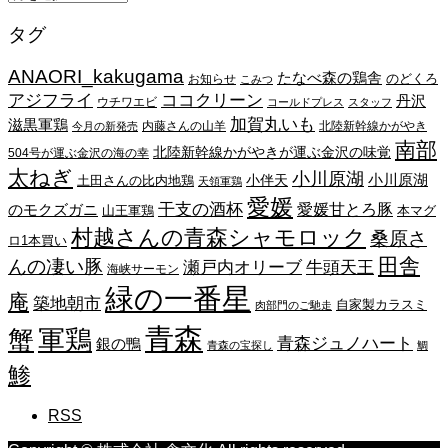
ー
タグ
カ
イ
ANAORI_kakugama
ブ
たなべ森の鶏舎
のどくろ
お知らせ
こみつ
アジフライ
ココクリーン
丹沢
ウチワエビ
コールドプレス
スタッフ
加賀丸いも
滋黒軍鶏
内藤さんの山羊
北陸新幹線かがやき
今月の新発売
南部
北陸新幹線かがやきが運ぶ金沢の味覚
504号が運ぶ金沢の海の幸
太ねぎ
小川原湖
小川原湖
小伴天
土田さんの比内地鶏
天領軍鶏
愛媛
干支の酒杯
愛媛甘とろ豚
のモクズガニ
山王軍鶏
本マグ
村越さんの青森シャモロック
桑原さ
ロ1本買い
田舎
んの凄い豚
瀬戸内オリーブ
牛頭天王
海峡サーモン
緑の一番星
庵
築地朝市
自家製カラスミ
肉部門のご馳走
青森
蟹
軍鶏
青森ジュノハート
銀の鴨
青森の宝探し
鯛
鯵
RSS