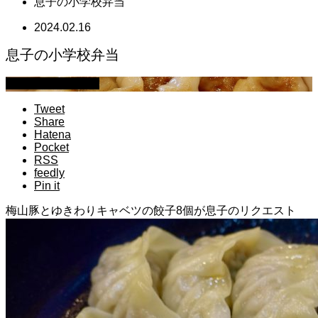
息子の小学校弁当
2024.02.16
息子の小学校弁当
萩原章史 男の料理
Tweet
Share
Hatena
Pocket
RSS
feedly
Pin it
梅山豚とゆきわりキャベツの餃子8個が息子のリクエスト