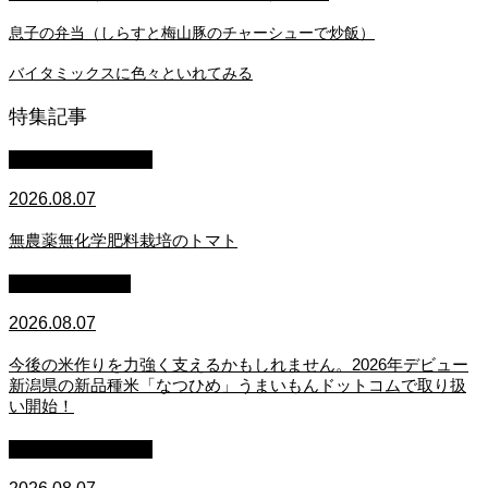
息子の弁当（しらすと梅山豚のチャーシューで炒飯）
バイタミックスに色々といれてみる
特集記事
萩原章史 男の料理
2026.08.07
無農薬無化学肥料栽培のトマト
スタッフブログ
2026.08.07
今後の米作りを力強く支えるかもしれません。2026年デビュー
新潟県の新品種米「なつひめ」うまいもんドットコムで取り扱
い開始！
萩原章史 男の料理