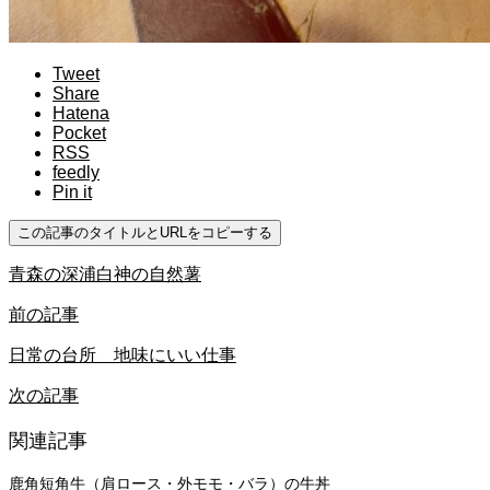
Tweet
Share
Hatena
Pocket
RSS
feedly
Pin it
この記事のタイトルとURLをコピーする
青森の深浦白神の自然薯
前の記事
日常の台所 地味にいい仕事
次の記事
関連記事
鹿角短角牛（肩ロース・外モモ・バラ）の牛丼