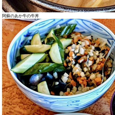
阿蘇のあか牛の牛丼