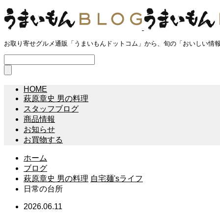
お取り寄せグルメ通販「うまいもんドットコム」から、旬の「おいしい情
HOME
萩原章史 男の料理
スタッフブログ
商品情報
お知らせ
お買物する
ホーム
ブログ
萩原章史 男の料理
自宅麺'sライフ
日常の台所
2026.06.11