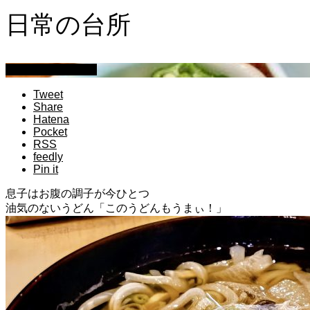
日常の台所
萩原章史 男の料理
Tweet
Share
Hatena
Pocket
RSS
feedly
Pin it
息子はお腹の調子が今ひとつ
油気のないうどん「このうどんもうまぃ！」