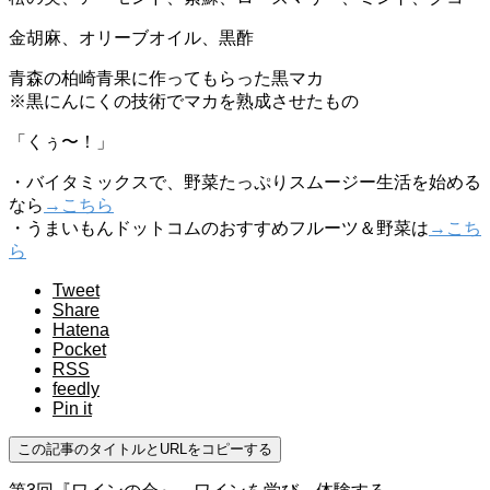
金胡麻、オリーブオイル、黒酢
青森の柏崎青果に作ってもらった黒マカ
※黒にんにくの技術でマカを熟成させたもの
「くぅ〜！」
・バイタミックスで、野菜たっぷりスムージー生活を始める
なら
→こちら
・うまいもんドットコムのおすすめフルーツ＆野菜は
→こち
ら
Tweet
Share
Hatena
Pocket
RSS
feedly
Pin it
この記事のタイトルとURLをコピーする