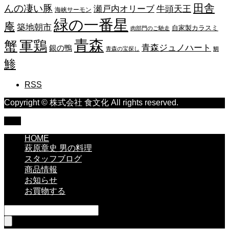
田舎
んの凄い豚
瀬戸内オリーブ
牛頭天王
海峡サーモン
緑の一番星
庵
築地朝市
自家製カラスミ
肉部門のご馳走
青森
蟹
軍鶏
青森ジュノハート
銀の鴨
青森の宝探し
鯛
鯵
RSS
Copyright © 株式会社 食文化 All rights reserved.
TOP
HOME
萩原章史 男の料理
スタッフブログ
商品情報
お知らせ
お買物する