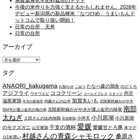
無農薬無化学肥料栽培のトマト
今後の米作りを力強く支えるかもしれません。2026年
デビュー新潟県の新品種米「なつひめ」うまいもんド
ットコムで取り扱い開始！
日常の台所 天丼
日常の台所
アーカイブ
ア
ー
タグ
カ
イ
ANAORI_kakugama
ブ
たなべ森の鶏舎
のどくろ
お知らせ
こみつ
アジフライ
ココクリーン
丹沢
ウチワエビ
コールドプレス
スタッフ
加賀丸いも
滋黒軍鶏
内藤さんの山羊
北陸新幹線かがやき
今月の新発売
南部
北陸新幹線かがやきが運ぶ金沢の味覚
504号が運ぶ金沢の海の幸
太ねぎ
小川原湖
小川原湖
小伴天
土田さんの比内地鶏
天領軍鶏
愛媛
干支の酒杯
愛媛甘とろ豚
のモクズガニ
山王軍鶏
本マグ
村越さんの青森シャモロック
桑原さ
ロ1本買い