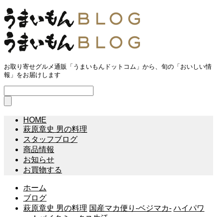
お取り寄せグルメ通販「うまいもんドットコム」から、旬の「おいしい情
報」をお届けします
HOME
萩原章史 男の料理
スタッフブログ
商品情報
お知らせ
お買物する
ホーム
ブログ
萩原章史 男の料理
国産マカ便り-ベジマカ-
ハイパワ