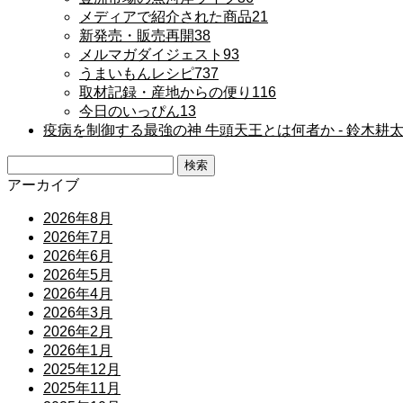
メディアで紹介された商品
21
新発売・販売再開
38
メルマガダイジェスト
93
うまいもんレシピ
737
取材記録・産地からの便り
116
今日のいっぴん
13
疫病を制御する最強の神 牛頭天王とは何者か ‐ 鈴木耕
検
索:
アーカイブ
2026年8月
2026年7月
2026年6月
2026年5月
2026年4月
2026年3月
2026年2月
2026年1月
2025年12月
2025年11月