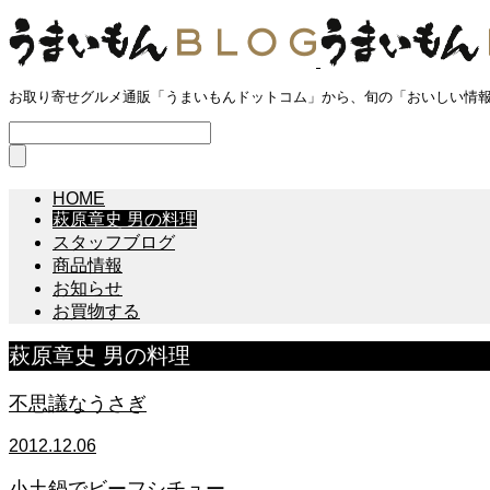
お取り寄せグルメ通販「うまいもんドットコム」から、旬の「おいしい情
HOME
萩原章史 男の料理
スタッフブログ
商品情報
お知らせ
お買物する
萩原章史 男の料理
不思議なうさぎ
2012.12.06
小土鍋でビーフシチュー