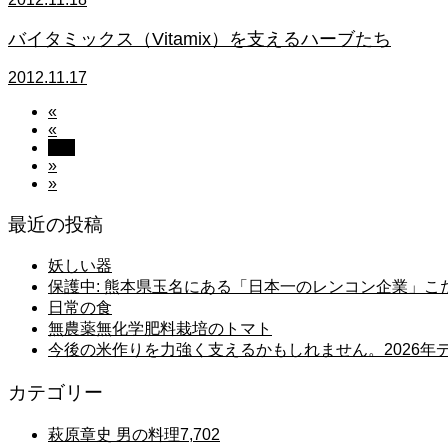
バイタミックス（Vitamix）を支えるハーブたち
2012.11.17
«
«
542
»
»
最近の投稿
妖しい器
保護中: 熊本県玉名にある「日本一のレンコン企業」
日常の食
無農薬無化学肥料栽培のトマト
今後の米作りを力強く支えるかもしれません。2026
カテゴリー
萩原章史 男の料理
7,702