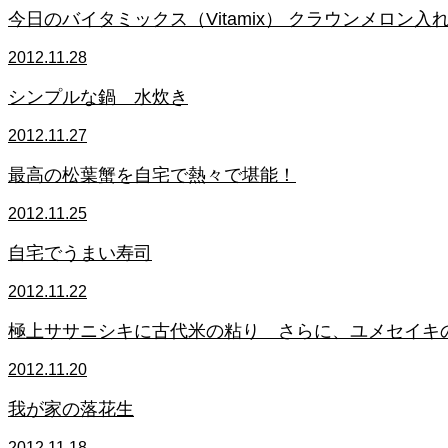
今日のバイタミックス（Vitamix） クラウンメロン
2012.11.28
シンプルな鍋 水炊き
2012.11.27
最高の松葉蟹を自宅で熱々で堪能！
2012.11.25
自宅でうまい寿司
2012.11.22
極上ササニシキに古代​米の粘り さらに、ユメセイキの
2012.11.20
我が家の落花生
2012.11.18