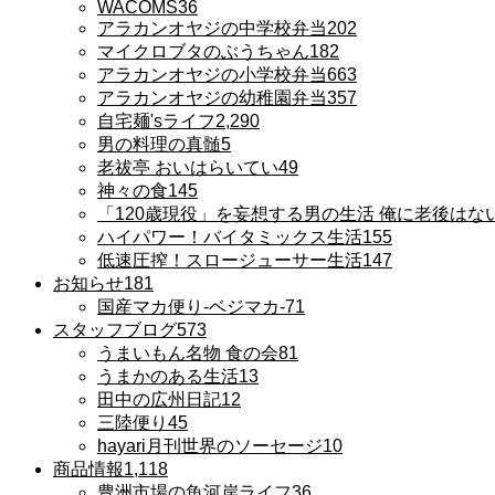
WACOMS
36
アラカンオヤジの中学校弁当
202
マイクロブタのぶうちゃん
182
アラカンオヤジの小学校弁当
663
アラカンオヤジの幼稚園弁当
357
自宅麺'sライフ
2,290
男の料理の真髄
5
老祓亭 おいはらいてい
49
神々の食
145
「120歳現役」を妄想する男の生活 俺に老後はな
ハイパワー！バイタミックス生活
155
低速圧搾！スロージューサー生活
147
お知らせ
181
国産マカ便り-ベジマカ-
71
スタッフブログ
573
うまいもん名物 食の会
81
うまかのある生活
13
田中の広州日記
12
三陸便り
45
hayari月刊世界のソーセージ
10
商品情報
1,118
豊洲市場の魚河岸ライフ
36