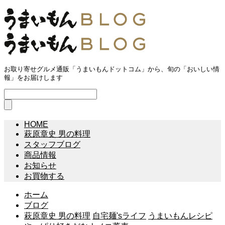
お取り寄せグルメ通販「うまいもんドットコム」から、旬の「おいしい情
報」をお届けします
HOME
萩原章史 男の料理
スタッフブログ
商品情報
お知らせ
お買物する
ホーム
ブログ
萩原章史 男の料理
自宅麺'sライフ
うまいもんレシピ