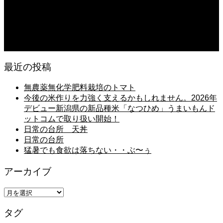
朝の畑 メロン 林檎 ソーセージ
2026.08.05
日常の台所 タンシチュー
最近の投稿
無農薬無化学肥料栽培のトマト
今後の米作りを力強く支えるかもしれません。2026年
デビュー新潟県の新品種米「なつひめ」うまいもんド
ットコムで取り扱い開始！
日常の台所 天丼
日常の台所
猛暑でも食欲は落ちない・・ぶ〜ぅ
アーカイブ
ア
ー
タグ
カ