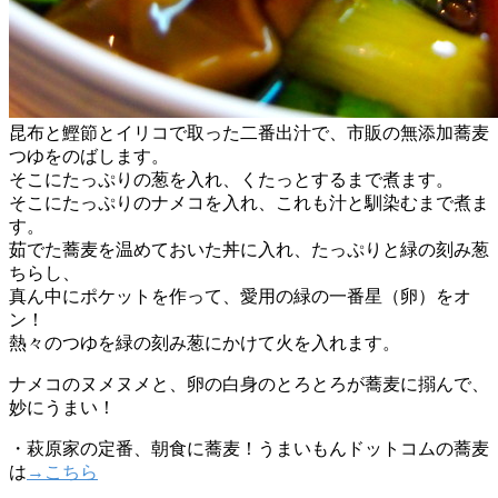
昆布と鰹節とイリコで取った二番出汁で、市販の無添加蕎麦
つゆをのばします。
そこにたっぷりの葱を入れ、くたっとするまで煮ます。
そこにたっぷりのナメコを入れ、これも汁と馴染むまで煮ま
す。
茹でた蕎麦を温めておいた丼に入れ、たっぷりと緑の刻み葱
ちらし、
真ん中にポケットを作って、愛用の緑の一番星（卵）をオ
ン！
熱々のつゆを緑の刻み葱にかけて火を入れます。
ナメコのヌメヌメと、卵の白身のとろとろが蕎麦に搦んで、
妙にうまい！
・萩原家の定番、朝食に蕎麦！うまいもんドットコムの蕎麦
は
→こちら