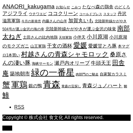
イ
ANAORI_kakugama
ブ
たなべ森の鶏舎
のどくろ
お知らせ
こみつ
アジフライ
ココクリーン
丹沢
ウチワエビ
コールドプレス
スタッフ
加賀丸いも
滋黒軍鶏
内藤さんの山羊
北陸新幹線かがやき
今月の新発売
南部
北陸新幹線かがやきが運ぶ金沢の味覚
504号が運ぶ金沢の海の幸
太ねぎ
小川原湖
小川原湖
小伴天
土田さんの比内地鶏
天領軍鶏
愛媛
干支の酒杯
愛媛甘とろ豚
のモクズガニ
山王軍鶏
本マグ
村越さんの青森シャモロック
桑原さ
ロ1本買い
田舎
んの凄い豚
瀬戸内オリーブ
牛頭天王
海峡サーモン
緑の一番星
庵
築地朝市
自家製カラスミ
肉部門のご馳走
青森
蟹
軍鶏
青森ジュノハート
銀の鴨
青森の宝探し
鯛
鯵
RSS
Copyright © 株式会社 食文化 All rights reserved.
TOP