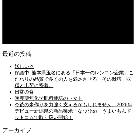
日常の台所 天丼
2026.08.06
日常の台所
2026.08.06
猛暑でも食欲は落ちない・・ぶ〜ぅ
最近の投稿
妖しい器
保護中: 熊本県玉名にある「日本一のレンコン企業」こ
だわりの品質で多くの人を満足させる、その栽培・収
穫と出荷に密着。
日常の食
無農薬無化学肥料栽培のトマト
今後の米作りを力強く支えるかもしれません。2026年
デビュー新潟県の新品種米「なつひめ」うまいもんド
ットコムで取り扱い開始！
アーカイブ