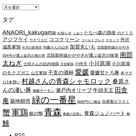
ア
ー
タグ
カ
イ
ANAORI_kakugama
ブ
たなべ森の鶏舎
のどくろ
お知らせ
こみつ
アジフライ
ココクリーン
丹沢
ウチワエビ
コールドプレス
スタッフ
加賀丸いも
滋黒軍鶏
内藤さんの山羊
北陸新幹線かがやき
今月の新発売
南部
北陸新幹線かがやきが運ぶ金沢の味覚
504号が運ぶ金沢の海の幸
太ねぎ
小川原湖
小川原湖
小伴天
土田さんの比内地鶏
天領軍鶏
愛媛
干支の酒杯
愛媛甘とろ豚
のモクズガニ
山王軍鶏
本マグ
村越さんの青森シャモロック
桑原さ
ロ1本買い
田舎
んの凄い豚
瀬戸内オリーブ
牛頭天王
海峡サーモン
緑の一番星
庵
築地朝市
自家製カラスミ
肉部門のご馳走
青森
蟹
軍鶏
青森ジュノハート
銀の鴨
青森の宝探し
鯛
鯵
RSS