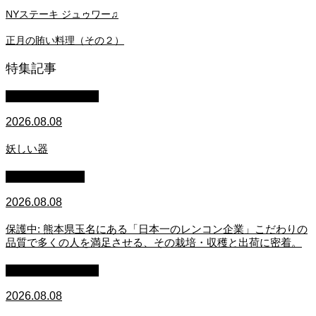
NYステーキ ジュゥワー♫
正月の賄い料理（その２）
特集記事
萩原章史 男の料理
2026.08.08
妖しい器
スタッフブログ
2026.08.08
保護中: 熊本県玉名にある「日本一のレンコン企業」こだわりの
品質で多くの人を満足させる、その栽培・収穫と出荷に密着。
萩原章史 男の料理
2026.08.08