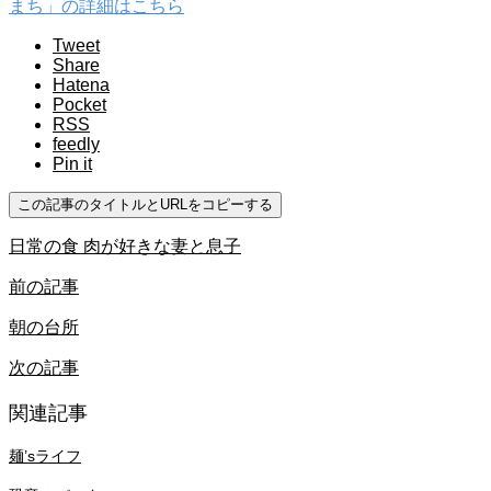
まち」の詳細はこちら
Tweet
Share
Hatena
Pocket
RSS
feedly
Pin it
この記事のタイトルとURLをコピーする
日常の食 肉が好きな妻と息子
前の記事
朝の台所
次の記事
関連記事
麺’sライフ