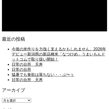
2026.08.05
日常の台所 タンシチュー
2026.08.04
久留米ラーメン 1杯に葱とキノコ類が300g
最近の投稿
今後の米作りを力強く支えるかもしれません。2026年
デビュー新潟県の新品種米「なつひめ」うまいもんド
ットコムで取り扱い開始！
日常の台所 天丼
日常の台所
猛暑でも食欲は落ちない・・ぶ〜ぅ
日常の台所 天丼
アーカイブ
ア
ー