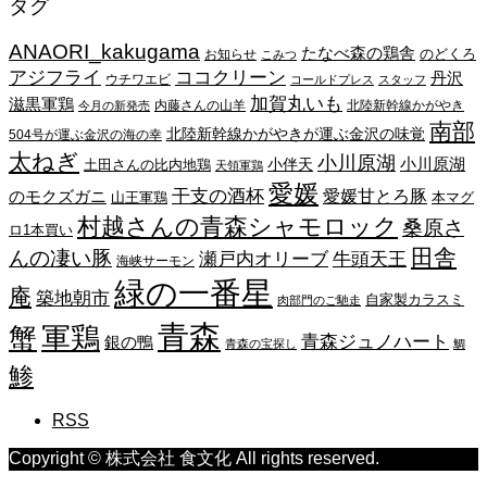
タグ
カ
イ
ANAORI_kakugama
ブ
たなべ森の鶏舎
のどくろ
お知らせ
こみつ
アジフライ
ココクリーン
丹沢
ウチワエビ
コールドプレス
スタッフ
加賀丸いも
滋黒軍鶏
内藤さんの山羊
北陸新幹線かがやき
今月の新発売
南部
北陸新幹線かがやきが運ぶ金沢の味覚
504号が運ぶ金沢の海の幸
太ねぎ
小川原湖
小川原湖
小伴天
土田さんの比内地鶏
天領軍鶏
愛媛
干支の酒杯
愛媛甘とろ豚
のモクズガニ
山王軍鶏
本マグ
村越さんの青森シャモロック
桑原さ
ロ1本買い
田舎
んの凄い豚
瀬戸内オリーブ
牛頭天王
海峡サーモン
緑の一番星
庵
築地朝市
自家製カラスミ
肉部門のご馳走
青森
蟹
軍鶏
青森ジュノハート
銀の鴨
青森の宝探し
鯛
鯵
RSS
Copyright © 株式会社 食文化 All rights reserved.