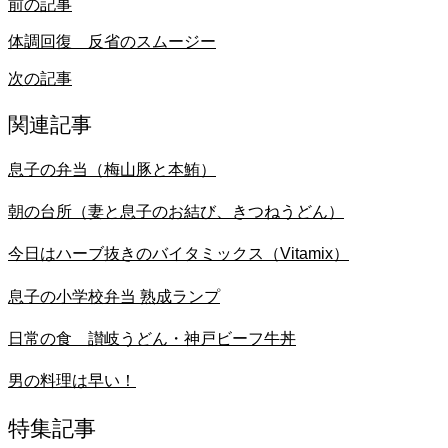
前の記事
体調回復 反省のスムージー
次の記事
関連記事
息子の弁当（梅山豚と本鮪）
朝の台所（妻と息子のお結び、きつねうどん）
今日はハーブ抜きのバイタミックス（Vitamix）
息子の小学校弁当 熟成ランプ
日常の食 讃岐うどん・神戸ビーフ牛丼
男の料理は早い！
特集記事