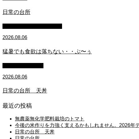
日常の台所
マイクロブタのぶうちゃん
2026.08.06
猛暑でも食欲は落ちない・・ぶ〜ぅ
萩原章史 男の料理
2026.08.06
日常の台所 天丼
最近の投稿
無農薬無化学肥料栽培のトマト
今後の米作りを力強く支えるかもしれません。2026
日常の台所 天丼
日常の台所