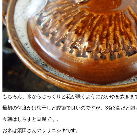
もちろん、米からじっくりと花が咲くようにおかゆを炊きま
最初の何度かは梅干しと鰹節で良いのですが、3食3食だと飽
今朝はしらすと豆腐です。
お米は須田さんのササニシキです。