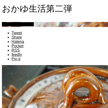
おかゆ生活第二弾
萩原章史 男の料理
Tweet
Share
Hatena
Pocket
RSS
feedly
Pin it