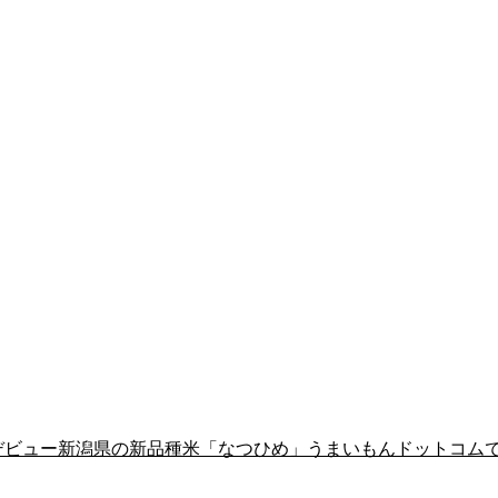
年デビュー新潟県の新品種米「なつひめ」うまいもんドットコム