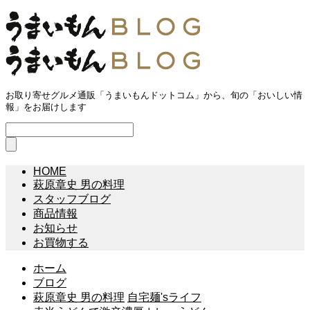
お取り寄せグルメ通販「うまいもんドットコム」から、旬の「おいしい情
報」をお届けします
HOME
萩原章史 男の料理
スタッフブログ
商品情報
お知らせ
お買物する
ホーム
ブログ
萩原章史 男の料理
自宅麺'sライフ