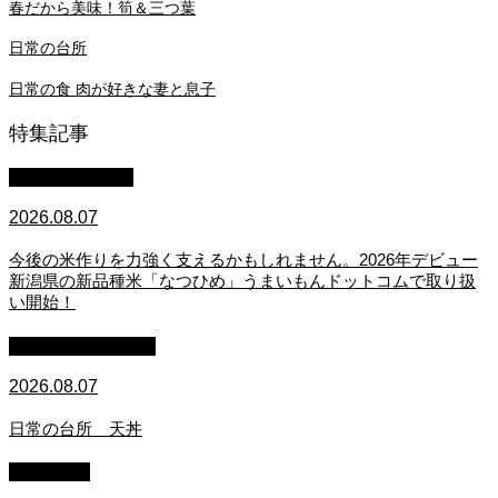
春だから美味！筍＆三つ葉
日常の台所
日常の食 肉が好きな妻と息子
特集記事
スタッフブログ
2026.08.07
今後の米作りを力強く支えるかもしれません。2026年デビュー
新潟県の新品種米「なつひめ」うまいもんドットコムで取り扱
い開始！
萩原章史 男の料理
2026.08.07
日常の台所 天丼
WACOMS