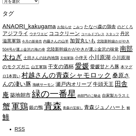
ア
ー
タグ
カ
イ
ANAORI_kakugama
ブ
たなべ森の鶏舎
のどくろ
お知らせ
こみつ
アジフライ
ココクリーン
丹沢
ウチワエビ
コールドプレス
スタッフ
加賀丸いも
滋黒軍鶏
内藤さんの山羊
北陸新幹線かがやき
今月の新発売
南部
北陸新幹線かがやきが運ぶ金沢の味覚
504号が運ぶ金沢の海の幸
太ねぎ
小川原湖
小川原湖
小伴天
土田さんの比内地鶏
天領軍鶏
愛媛
干支の酒杯
愛媛甘とろ豚
のモクズガニ
山王軍鶏
本マグ
村越さんの青森シャモロック
桑原さ
ロ1本買い
田舎
んの凄い豚
瀬戸内オリーブ
牛頭天王
海峡サーモン
緑の一番星
庵
築地朝市
自家製カラスミ
肉部門のご馳走
青森
蟹
軍鶏
青森ジュノハート
銀の鴨
青森の宝探し
鯛
鯵
RSS