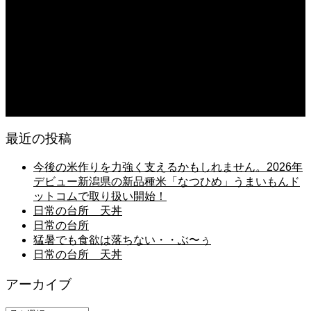
朝の畑 メロン 林檎 ソーセージ
2026.08.05
日常の台所 タンシチュー
2026.08.04
久留米ラーメン 1杯に葱とキノコ類が300g
最近の投稿
今後の米作りを力強く支えるかもしれません。2026年
デビュー新潟県の新品種米「なつひめ」うまいもんド
ットコムで取り扱い開始！
日常の台所 天丼
日常の台所
猛暑でも食欲は落ちない・・ぶ〜ぅ
日常の台所 天丼
アーカイブ