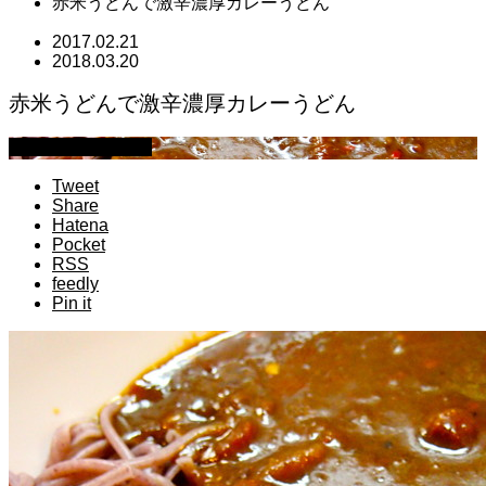
赤米うどんで激辛濃厚カレーうどん
2017.02.21
2018.03.20
赤米うどんで激辛濃厚カレーうどん
萩原章史 男の料理
Tweet
Share
Hatena
Pocket
RSS
feedly
Pin it