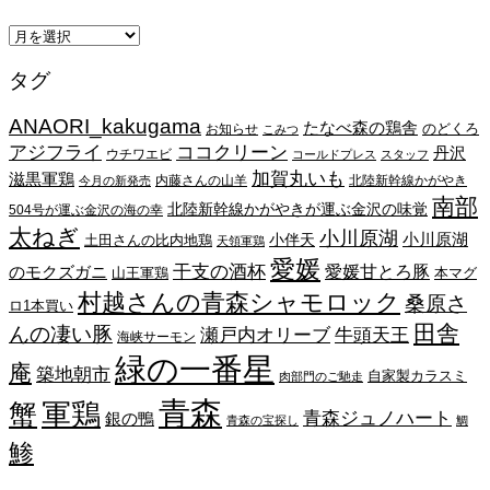
ア
ー
タグ
カ
イ
ANAORI_kakugama
ブ
たなべ森の鶏舎
のどくろ
お知らせ
こみつ
アジフライ
ココクリーン
丹沢
ウチワエビ
コールドプレス
スタッフ
加賀丸いも
滋黒軍鶏
内藤さんの山羊
北陸新幹線かがやき
今月の新発売
南部
北陸新幹線かがやきが運ぶ金沢の味覚
504号が運ぶ金沢の海の幸
太ねぎ
小川原湖
小川原湖
小伴天
土田さんの比内地鶏
天領軍鶏
愛媛
干支の酒杯
愛媛甘とろ豚
のモクズガニ
山王軍鶏
本マグ
村越さんの青森シャモロック
桑原さ
ロ1本買い
田舎
んの凄い豚
瀬戸内オリーブ
牛頭天王
海峡サーモン
緑の一番星
庵
築地朝市
自家製カラスミ
肉部門のご馳走
青森
蟹
軍鶏
青森ジュノハート
銀の鴨
青森の宝探し
鯛
鯵