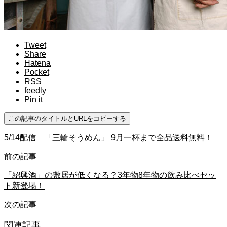
Tweet
Share
Hatena
Pocket
RSS
feedly
Pin it
この記事のタイトルとURLをコピーする
5/14配信 「三輪そうめん」 9月一杯まで全品送料無料！
前の記事
「紹興酒」の敷居が低くなる？3年物8年物の飲み比べセッ
ト新登場！
次の記事
関連記事