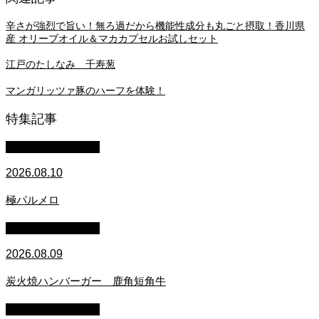
辛さが強烈で旨い！無ろ過だから機能性成分も丸ごと摂取！香川県
産 オリーブオイル＆マカカプセルお試しセット
江戸のたしなみ 千寿葱
マンガリッツァ豚のハーフを体験！
特集記事
萩原章史 男の料理
2026.08.10
極パルメロ
萩原章史 男の料理
2026.08.09
炭火焼ハンバーガー 鹿角短角牛
萩原章史 男の料理