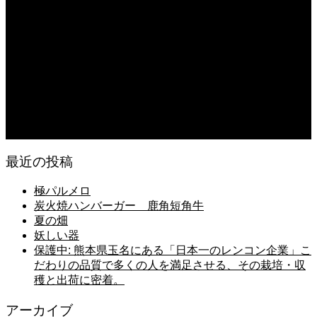
2026.08.08
日常の食
2026.08.07
無農薬無化学肥料栽培のトマト
2026.08.07
今後の米作りを力強く支えるかもしれません。2026年デビュー新潟県の新品種
米「なつひめ」うまいもんドットコムで取り扱い開始！
最近の投稿
極パルメロ
炭火焼ハンバーガー 鹿角短角牛
夏の畑
妖しい器
保護中: 熊本県玉名にある「日本一のレンコン企業」こ
だわりの品質で多くの人を満足させる、その栽培・収
穫と出荷に密着。
アーカイブ