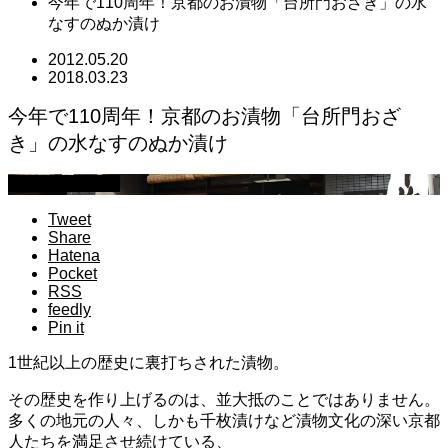
今年で110周年！京都のお漬物「台所門おざき」の水
なすのぬか漬け
2012.05.20
2018.03.23
今年で110周年！京都のお漬物「台所門おざ
き」の水なすのぬか漬け
スタッフブログ
Tweet
Share
Hatena
Pocket
RSS
feedly
Pin it
1世紀以上の歴史に裏打ちされた漬物。
その歴史を作り上げるのは、並大抵のことではありません。
多くの地元の人々、しかも千枚漬けなど漬物文化の深い京都
人たちを満足させ続けている、