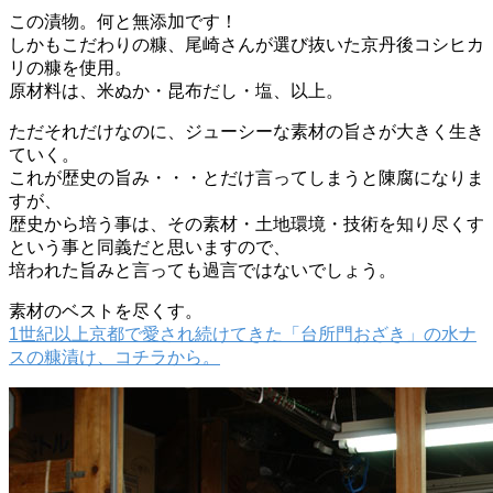
この漬物。何と無添加です！
しかもこだわりの糠、尾崎さんが選び抜いた京丹後コシヒカ
リの糠を使用。
原材料は、米ぬか・昆布だし・塩、以上。
ただそれだけなのに、ジューシーな素材の旨さが大きく生き
ていく。
これが歴史の旨み・・・とだけ言ってしまうと陳腐になりま
すが、
歴史から培う事は、その素材・土地環境・技術を知り尽くす
という事と同義だと思いますので、
培われた旨みと言っても過言ではないでしょう。
素材のベストを尽くす。
1世紀以上京都で愛され続けてきた「台所門おざき」の水ナ
スの糠漬け、コチラから。