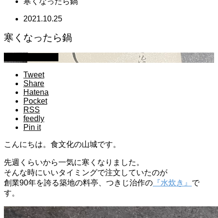
寒くなったら鍋
2021.10.25
寒くなったら鍋
スタッフブログ
Tweet
Share
Hatena
Pocket
RSS
feedly
Pin it
こんにちは。食文化の山城です。
先週くらいから一気に寒くなりました。
そんな時にいいタイミングで注文していたのが
創業90年を誇る築地の料亭、つきじ治作の
『水炊き』
で
す。