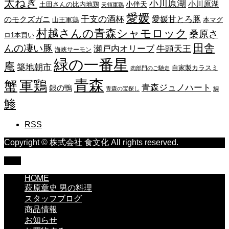
太ねぎ
小川原湖
小川原湖
小伴天
土田さんの比内地鶏
天領軍鶏
愛媛
干支の酒杯
愛媛甘とろ豚
のモクズガニ
山王軍鶏
本マグ
村越さんの青森シャモロック
桑原さ
ロ1本買い
田舎
んの凄い豚
瀬戸内オリーブ
牛頭天王
海峡サーモン
緑の一番星
庵
築地朝市
自家製カラスミ
肉部門のご馳走
青森
蟹
軍鶏
青森ジュノハート
銀の鴨
青森の宝探し
鯛
鯵
RSS
Copyright © 株式会社 食文化 All rights reserved.
TOP
HOME
萩原章史 男の料理
スタッフブログ
商品情報
お知らせ