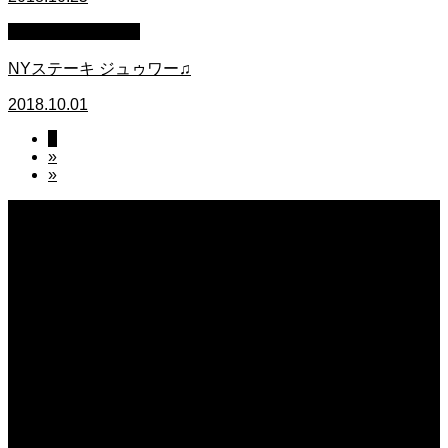
萩原章史 男の料理
NYステーキ ジュゥワー♫
2018.10.01
1
»
»
2026.08.07
無農薬無化学肥料栽培のトマト
2026.08.07
今後の米作りを力強く支えるかもしれません。2026年デビュー新潟県の新品種
米「なつひめ」うまいもんドットコムで取り扱い開始！
2026.08.07
日常の台所 天丼
2026.08.06