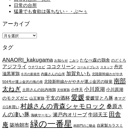
日常の台所
猛暑でも食欲は落ちない・・ぶ〜ぅ
アーカイブ
ア
ー
タグ
カ
イ
ANAORI_kakugama
ブ
たなべ森の鶏舎
のどくろ
お知らせ
こみつ
アジフライ
ココクリーン
丹沢
ウチワエビ
コールドプレス
スタッフ
加賀丸いも
滋黒軍鶏
内藤さんの山羊
北陸新幹線かがやき
今月の新発売
南部
北陸新幹線かがやきが運ぶ金沢の味覚
504号が運ぶ金沢の海の幸
太ねぎ
小川原湖
小川原湖
小伴天
土田さんの比内地鶏
天領軍鶏
愛媛
干支の酒杯
愛媛甘とろ豚
のモクズガニ
山王軍鶏
本マグ
村越さんの青森シャモロック
桑原さ
ロ1本買い
田舎
んの凄い豚
瀬戸内オリーブ
牛頭天王
海峡サーモン
緑の一番星
庵
築地朝市
自家製カラスミ
肉部門のご馳走