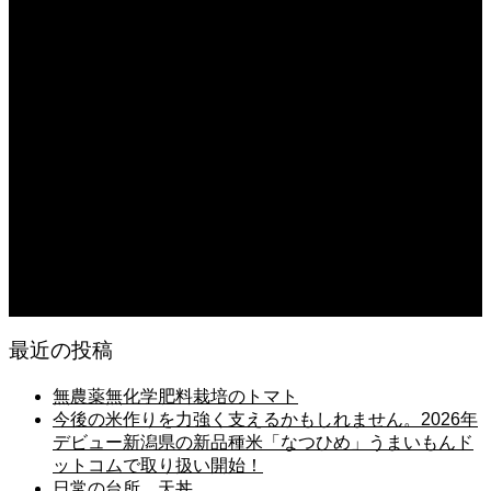
日常の台所
2026.08.06
猛暑でも食欲は落ちない・・ぶ〜ぅ
2026.08.06
日常の台所 天丼
2026.08.05
朝の畑 メロン 林檎 ソーセージ
2026.08.05
日常の台所 タンシチュー
最近の投稿
無農薬無化学肥料栽培のトマト
今後の米作りを力強く支えるかもしれません。2026年
デビュー新潟県の新品種米「なつひめ」うまいもんド
ットコムで取り扱い開始！
日常の台所 天丼