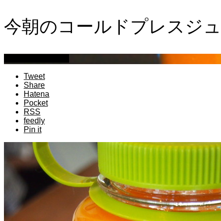
今朝のコールドプレスジ
萩原章史 男の料理
Tweet
Share
Hatena
Pocket
RSS
feedly
Pin it