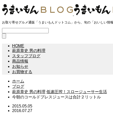
お取り寄せグルメ通販「うまいもんドットコム」から、旬の「おいしい情
HOME
萩原章史 男の料理
スタッフブログ
商品情報
お知らせ
お買物する
ホーム
ブログ
萩原章史 男の料理
低速圧搾！スロージューサー生活
今朝のコールドプレスジュースは合計２リットル
2015.05.05
2016.07.27