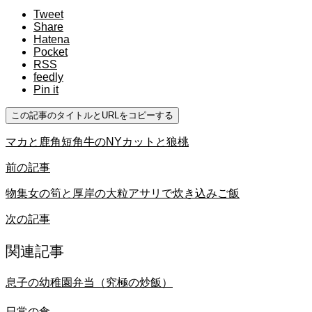
Tweet
Share
Hatena
Pocket
RSS
feedly
Pin it
この記事のタイトルとURLをコピーする
マカと鹿角短角牛のNYカットと狼桃
前の記事
物集女の筍と厚岸の大粒アサリで炊き込みご飯
次の記事
関連記事
息子の幼稚園弁当（究極の炒飯）
日常の食