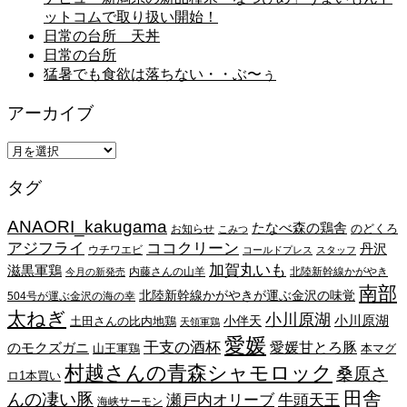
ットコムで取り扱い開始！
日常の台所 天丼
日常の台所
猛暑でも食欲は落ちない・・ぶ〜ぅ
アーカイブ
ア
ー
タグ
カ
イ
ANAORI_kakugama
ブ
たなべ森の鶏舎
のどくろ
お知らせ
こみつ
アジフライ
ココクリーン
丹沢
ウチワエビ
コールドプレス
スタッフ
加賀丸いも
滋黒軍鶏
内藤さんの山羊
北陸新幹線かがやき
今月の新発売
南部
北陸新幹線かがやきが運ぶ金沢の味覚
504号が運ぶ金沢の海の幸
太ねぎ
小川原湖
小川原湖
小伴天
土田さんの比内地鶏
天領軍鶏
愛媛
干支の酒杯
愛媛甘とろ豚
のモクズガニ
山王軍鶏
本マグ
村越さんの青森シャモロック
桑原さ
ロ1本買い
田舎
んの凄い豚
瀬戸内オリーブ
牛頭天王
海峡サーモン