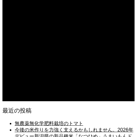
2026.08.06
日常の台所
2026.08.06
猛暑でも食欲は落ちない・・ぶ〜ぅ
2026.08.06
日常の台所 天丼
2026.08.05
朝の畑 メロン 林檎 ソーセージ
2026.08.05
日常の台所 タンシチュー
最近の投稿
無農薬無化学肥料栽培のトマト
今後の米作りを力強く支えるかもしれません。2026年
デビュー新潟県の新品種米「なつひめ」うまいもんド