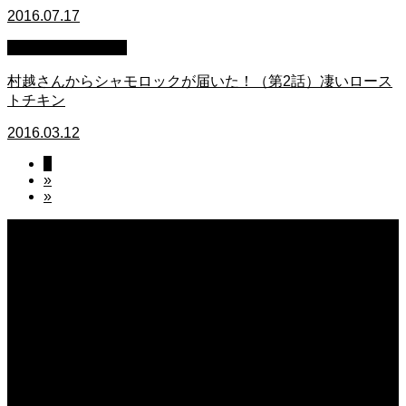
2016.07.17
萩原章史 男の料理
村越さんからシャモロックが届いた！（第2話）凄いロース
トチキン
2016.03.12
1
»
»
2026.08.07
無農薬無化学肥料栽培のトマト
2026.08.07
今後の米作りを力強く支えるかもしれません。2026年デビュー新潟県の新品種
米「なつひめ」うまいもんドットコムで取り扱い開始！
2026.08.07
日常の台所 天丼