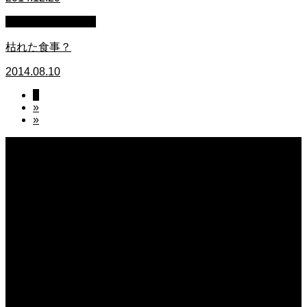
萩原章史 男の料理
枯れた食事？
2014.08.10
1
»
»
2026.08.09
夏の畑
2026.08.08
妖しい器
2026.08.08
保護中: 熊本県玉名にある「日本一のレンコン企業」こだわりの品質で多くの人
を満足させる、その栽培・収穫と出荷に密着。
2026.08.08