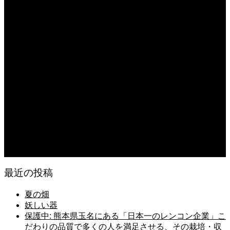
日常の食
2026.08.07
無農薬無化学肥料栽培のトマト
2026.08.07
今後の米作りを力強く支えるかもしれません。2026年デビュー新潟県の新品種
米「なつひめ」うまいもんドットコムで取り扱い開始！
2026.08.06
日常の台所
2026.08.06
猛暑でも食欲は落ちない・・ぶ〜ぅ
最近の投稿
夏の畑
妖しい器
保護中: 熊本県玉名にある「日本一のレンコン企業」こ
だわりの品質で多くの人を満足させる、その栽培・収