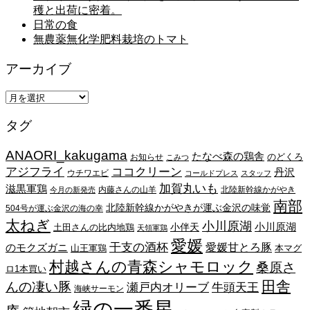
穫と出荷に密着。
日常の食
無農薬無化学肥料栽培のトマト
アーカイブ
ア
ー
タグ
カ
イ
ANAORI_kakugama
ブ
たなべ森の鶏舎
のどくろ
お知らせ
こみつ
アジフライ
ココクリーン
丹沢
ウチワエビ
コールドプレス
スタッフ
加賀丸いも
滋黒軍鶏
内藤さんの山羊
北陸新幹線かがやき
今月の新発売
南部
北陸新幹線かがやきが運ぶ金沢の味覚
504号が運ぶ金沢の海の幸
太ねぎ
小川原湖
小川原湖
小伴天
土田さんの比内地鶏
天領軍鶏
愛媛
干支の酒杯
愛媛甘とろ豚
のモクズガニ
山王軍鶏
本マグ
村越さんの青森シャモロック
桑原さ
ロ1本買い
田舎
んの凄い豚
瀬戸内オリーブ
牛頭天王
海峡サーモン
緑の一番星